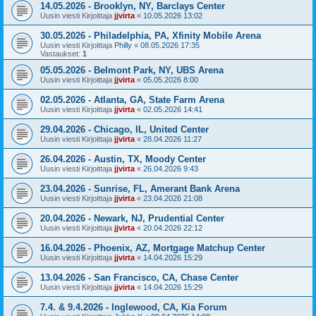
14.05.2026 - Brooklyn, NY, Barclays Center
Uusin viesti Kirjoittaja
jjvirta
«
10.05.2026 13:02
30.05.2026 - Philadelphia, PA, Xfinity Mobile Arena
Uusin viesti Kirjoittaja
Philly
«
08.05.2026 17:35
Vastaukset:
1
05.05.2026 - Belmont Park, NY, UBS Arena
Uusin viesti Kirjoittaja
jjvirta
«
05.05.2026 8:00
02.05.2026 - Atlanta, GA, State Farm Arena
Uusin viesti Kirjoittaja
jjvirta
«
02.05.2026 14:41
29.04.2026 - Chicago, IL, United Center
Uusin viesti Kirjoittaja
jjvirta
«
28.04.2026 11:27
26.04.2026 - Austin, TX, Moody Center
Uusin viesti Kirjoittaja
jjvirta
«
26.04.2026 9:43
23.04.2026 - Sunrise, FL, Amerant Bank Arena
Uusin viesti Kirjoittaja
jjvirta
«
23.04.2026 21:08
20.04.2026 - Newark, NJ, Prudential Center
Uusin viesti Kirjoittaja
jjvirta
«
20.04.2026 22:12
16.04.2026 - Phoenix, AZ, Mortgage Matchup Center
Uusin viesti Kirjoittaja
jjvirta
«
14.04.2026 15:29
13.04.2026 - San Francisco, CA, Chase Center
Uusin viesti Kirjoittaja
jjvirta
«
14.04.2026 15:29
7.4. & 9.4.2026 - Inglewood, CA, Kia Forum