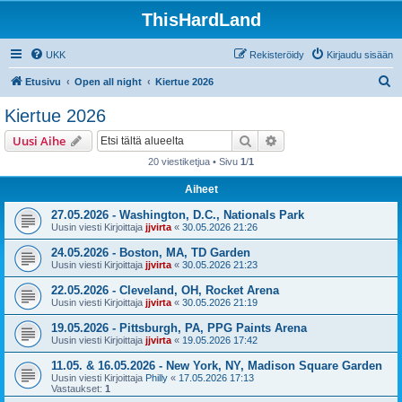
ThisHardLand
UKK
Rekisteröidy
Kirjaudu sisään
E
Etusivu
Open all night
Kiertue 2026
t
Kiertue 2026
s
Etsi
Tarkennettu haku
Uusi Aihe
i
20 viestiketjua • Sivu
1
/
1
Aiheet
27.05.2026 - Washington, D.C., Nationals Park
Uusin viesti Kirjoittaja
jjvirta
«
30.05.2026 21:26
24.05.2026 - Boston, MA, TD Garden
Uusin viesti Kirjoittaja
jjvirta
«
30.05.2026 21:23
22.05.2026 - Cleveland, OH, Rocket Arena
Uusin viesti Kirjoittaja
jjvirta
«
30.05.2026 21:19
19.05.2026 - Pittsburgh, PA, PPG Paints Arena
Uusin viesti Kirjoittaja
jjvirta
«
19.05.2026 17:42
11.05. & 16.05.2026 - New York, NY, Madison Square Garden
Uusin viesti Kirjoittaja
Philly
«
17.05.2026 17:13
Vastaukset:
1