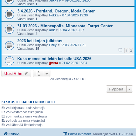
Uusin viesti Kirjoittaja
Jukka K
«
09.04.2026 14:08
Vastaukset:
1
3.4.2026 - Portland, Oregon, Moda Center
Uusin viesti Kirjoittaja
Pekka
«
07.04.2026 19:30
Vastaukset:
1
31.03.2026 - Minneapolis, Minnesota, Target Center
Uusin viesti Kirjoittaja
mrk
«
05.04.2026 19:37
Vastaukset:
4
2026 keikkojen julkistus
Uusin viesti Kirjoittaja
Philly
«
22.03.2026 17:21
Vastaukset:
15
1
2
Kuka menee millekin keikalle USA 2026
Uusin viesti Kirjoittaja
jjvirta
«
21.02.2026 15:04
Uusi Aihe
20 viestiketjua • Sivu
1
/
1
Hyppää
KESKUSTELUALUEEN OIKEUDET
Et voi
kirjoittaa uusia viestejä
Et voi
vastata viestiketjuihin
Et voi
muokata omia viestejäsi
Et voi
poistaa omia viestejäsi
Et voi
lähettää liitetiedostoja
Etusivu
Poista evästeet
Kaikki ajat ovat
UTC+03:00