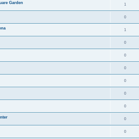
quare Garden
1
0
ena
1
0
0
0
0
0
0
nter
0
0