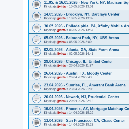
11.05. & 16.05.2026 - New York, NY, Madison S
Kirjoittaja
jjvirta
»
10.05.2026 13:01
14.05.2026 - Brooklyn, NY, Barclays Center
Kirjoittaja
jjvirta
»
10.05.2026 13:02
30.05.2026 - Philadelphia, PA, Xfinity Mobile Ar
Kirjoittaja
jjvirta
»
06.05.2026 13:57
05.05.2026 - Belmont Park, NY, UBS Arena
Kirjoittaja
jjvirta
»
05.05.2026 8:00
02.05.2026 - Atlanta, GA, State Farm Arena
Kirjoittaja
jjvirta
»
02.05.2026 14:41
29.04.2026 - Chicago, IL, United Center
Kirjoittaja
jjvirta
»
28.04.2026 11:27
26.04.2026 - Austin, TX, Moody Center
Kirjoittaja
jjvirta
»
26.04.2026 9:43
23.04.2026 - Sunrise, FL, Amerant Bank Arena
Kirjoittaja
jjvirta
»
23.04.2026 21:08
20.04.2026 - Newark, NJ, Prudential Center
Kirjoittaja
jjvirta
»
20.04.2026 22:12
16.04.2026 - Phoenix, AZ, Mortgage Matchup Ce
Kirjoittaja
jjvirta
»
14.04.2026 15:29
13.04.2026 - San Francisco, CA, Chase Center
Kirjoittaja
jjvirta
»
14.04.2026 15:29