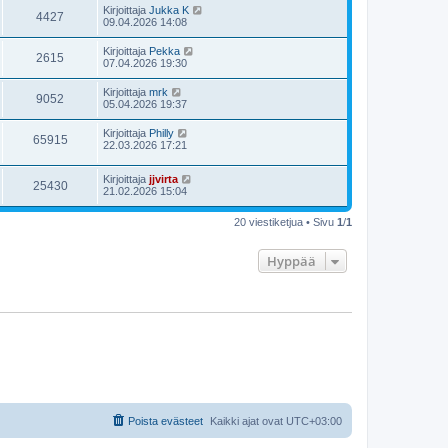
Kirjoittaja
Jukka K
4427
09.04.2026 14:08
Kirjoittaja
Pekka
2615
07.04.2026 19:30
Kirjoittaja
mrk
9052
05.04.2026 19:37
Kirjoittaja
Philly
65915
22.03.2026 17:21
Kirjoittaja
jjvirta
25430
21.02.2026 15:04
20 viestiketjua • Sivu
1
/
1
Hyppää
Poista evästeet
Kaikki ajat ovat
UTC+03:00