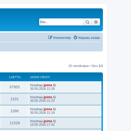
Etsi
Tarkennettu haku
Rekisteröidy
Kirjaudu sisään
20 viestiketjua • Sivu
1
/
1
LUETTU
UUSIN VIESTI
Kirjoittaja
jjvirta
67955
30.05.2026 21:26
Kirjoittaja
jjvirta
2101
30.05.2026 21:23
Kirjoittaja
jjvirta
2390
30.05.2026 21:19
Kirjoittaja
jjvirta
11528
19.05.2026 17:42