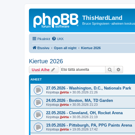
ThisHardLand
Bruce Springsteen -aiheinen keskus
Pikalinkit
UKK
Etusivu
Open all night
Kiertue 2026
Kiertue 2026
Etsi
Tarken
Uusi Aihe
AIHEET
27.05.2026 - Washington, D.C., Nationals Park
Kirjoittaja
jjvirta
»
30.05.2026 21:26
24.05.2026 - Boston, MA, TD Garden
Kirjoittaja
jjvirta
»
30.05.2026 21:23
22.05.2026 - Cleveland, OH, Rocket Arena
Kirjoittaja
jjvirta
»
30.05.2026 21:19
19.05.2026 - Pittsburgh, PA, PPG Paints Arena
Kirjoittaja
jjvirta
»
19.05.2026 17:42