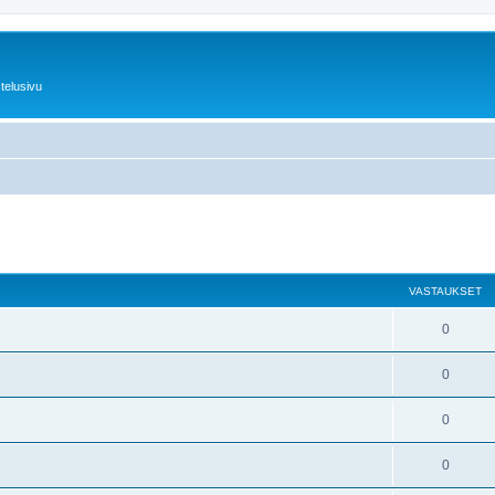
telusivu
nettu haku
VASTAUKSET
0
0
0
0