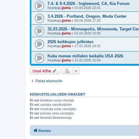
7.4. & 9.4.2026 - Inglewood, CA, Kia Forum
Kirjoittaja
jjvirta
»
07.04.2026 22:41
3.4.2026 - Portland, Oregon, Moda Center
Kirjoittaja
jjvirta
»
03.04.2026 17:20
31.03.2026 - Minneapolis, Minnesota, Target Ce
Kirjoittaja
jjvirta
»
01.04.2026 10:58
2026 keikkojen julkistus
Kirjoittaja
jjvirta
»
17.02.2026 19:31
Kuka menee millekin keikalle USA 2026
Kirjoittaja
jjvirta
»
21.02.2026 15:04
Uusi Aihe
Palaa etusivulle
KESKUSTELUALUEEN OIKEUDET
Et voi
kirjoittaa uusia viestejä
Et voi
vastata viestiketjuihin
Et voi
muokata omia viestejäsi
Et voi
poistaa omia viestejäsi
Et voi
lähettää liitetiedostoja
Etusivu