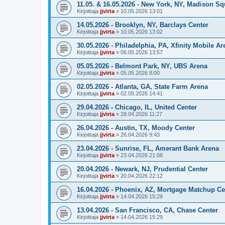
11.05. & 16.05.2026 - New York, NY, Madison S
Kirjoittaja
jjvirta
»
10.05.2026 13:01
14.05.2026 - Brooklyn, NY, Barclays Center
Kirjoittaja
jjvirta
»
10.05.2026 13:02
30.05.2026 - Philadelphia, PA, Xfinity Mobile Ar
Kirjoittaja
jjvirta
»
06.05.2026 13:57
05.05.2026 - Belmont Park, NY, UBS Arena
Kirjoittaja
jjvirta
»
05.05.2026 8:00
02.05.2026 - Atlanta, GA, State Farm Arena
Kirjoittaja
jjvirta
»
02.05.2026 14:41
29.04.2026 - Chicago, IL, United Center
Kirjoittaja
jjvirta
»
28.04.2026 11:27
26.04.2026 - Austin, TX, Moody Center
Kirjoittaja
jjvirta
»
26.04.2026 9:43
23.04.2026 - Sunrise, FL, Amerant Bank Arena
Kirjoittaja
jjvirta
»
23.04.2026 21:08
20.04.2026 - Newark, NJ, Prudential Center
Kirjoittaja
jjvirta
»
20.04.2026 22:12
16.04.2026 - Phoenix, AZ, Mortgage Matchup Ce
Kirjoittaja
jjvirta
»
14.04.2026 15:29
13.04.2026 - San Francisco, CA, Chase Center
Kirjoittaja
jjvirta
»
14.04.2026 15:29