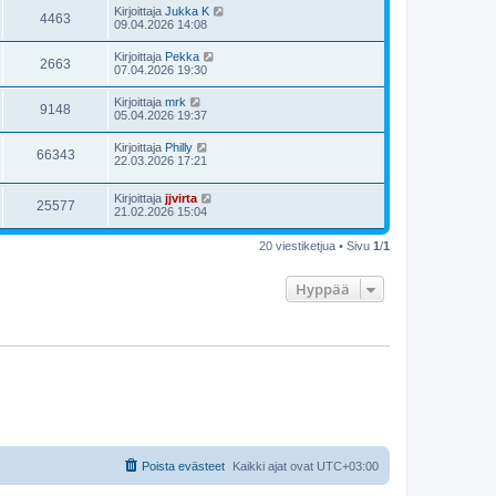
Kirjoittaja
Jukka K
4463
09.04.2026 14:08
Kirjoittaja
Pekka
2663
07.04.2026 19:30
Kirjoittaja
mrk
9148
05.04.2026 19:37
Kirjoittaja
Philly
66343
22.03.2026 17:21
Kirjoittaja
jjvirta
25577
21.02.2026 15:04
20 viestiketjua • Sivu
1
/
1
Hyppää
Poista evästeet
Kaikki ajat ovat
UTC+03:00