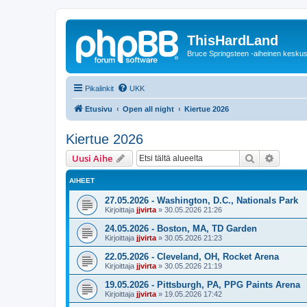
ThisHardLand
Bruce Springsteen -aiheinen keskus
Pikalinkit
UKK
Etusivu
Open all night
Kiertue 2026
Kiertue 2026
Etsi
Tarken
Uusi Aihe
AIHEET
27.05.2026 - Washington, D.C., Nationals Park
Kirjoittaja
jjvirta
»
30.05.2026 21:26
24.05.2026 - Boston, MA, TD Garden
Kirjoittaja
jjvirta
»
30.05.2026 21:23
22.05.2026 - Cleveland, OH, Rocket Arena
Kirjoittaja
jjvirta
»
30.05.2026 21:19
19.05.2026 - Pittsburgh, PA, PPG Paints Arena
Kirjoittaja
jjvirta
»
19.05.2026 17:42