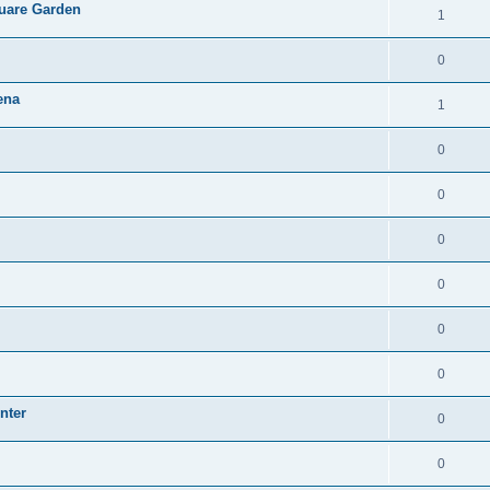
quare Garden
1
0
ena
1
0
0
0
0
0
0
nter
0
0