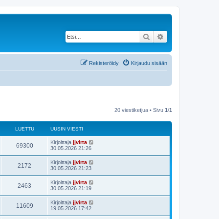
Etsi
Tarkennettu haku
Rekisteröidy
Kirjaudu sisään
20 viestiketjua • Sivu
1
/
1
LUETTU
UUSIN VIESTI
Kirjoittaja
jjvirta
69300
30.05.2026 21:26
Kirjoittaja
jjvirta
2172
30.05.2026 21:23
Kirjoittaja
jjvirta
2463
30.05.2026 21:19
Kirjoittaja
jjvirta
11609
19.05.2026 17:42