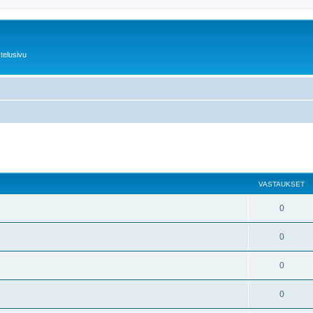
telusivu
nettu haku
VASTAUKSET
0
0
0
0