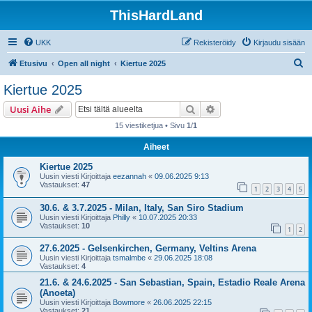
ThisHardLand
UKK
Rekisteröidy
Kirjaudu sisään
E
Etusivu
Open all night
Kiertue 2025
t
Kiertue 2025
s
Etsi
Tarkennettu haku
Uusi Aihe
i
15 viestiketjua • Sivu
1
/
1
Aiheet
Kiertue 2025
Uusin viesti Kirjoittaja
eezannah
«
09.06.2025 9:13
Vastaukset:
47
1
2
3
4
5
30.6. & 3.7.2025 - Milan, Italy, San Siro Stadium
Uusin viesti Kirjoittaja
Philly
«
10.07.2025 20:33
Vastaukset:
10
1
2
27.6.2025 - Gelsenkirchen, Germany, Veltins Arena
Uusin viesti Kirjoittaja
tsmalmbe
«
29.06.2025 18:08
Vastaukset:
4
21.6. & 24.6.2025 - San Sebastian, Spain, Estadio Reale Arena
(Anoeta)
Uusin viesti Kirjoittaja
Bowmore
«
26.06.2025 22:15
Vastaukset:
21