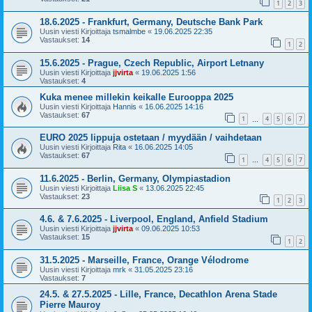
1
2
3
18.6.2025 - Frankfurt, Germany, Deutsche Bank Park
Uusin viesti Kirjoittaja
tsmalmbe
«
19.06.2025 22:35
Vastaukset:
14
1
2
15.6.2025 - Prague, Czech Republic, Airport Letnany
Uusin viesti Kirjoittaja
jjvirta
«
19.06.2025 1:56
Vastaukset:
4
Kuka menee millekin keikalle Eurooppa 2025
Uusin viesti Kirjoittaja
Hannis
«
16.06.2025 14:16
Vastaukset:
67
1
4
5
6
7
…
EURO 2025 lippuja ostetaan / myydään / vaihdetaan
Uusin viesti Kirjoittaja
Rita
«
16.06.2025 14:05
Vastaukset:
67
1
4
5
6
7
…
11.6.2025 - Berlin, Germany, Olympiastadion
Uusin viesti Kirjoittaja
Liisa S
«
13.06.2025 22:45
Vastaukset:
23
1
2
3
4.6. & 7.6.2025 - Liverpool, England, Anfield Stadium
Uusin viesti Kirjoittaja
jjvirta
«
09.06.2025 10:53
Vastaukset:
15
1
2
31.5.2025 - Marseille, France, Orange Vélodrome
Uusin viesti Kirjoittaja
mrk
«
31.05.2025 23:16
Vastaukset:
7
24.5. & 27.5.2025 - Lille, France, Decathlon Arena Stade
Pierre Mauroy