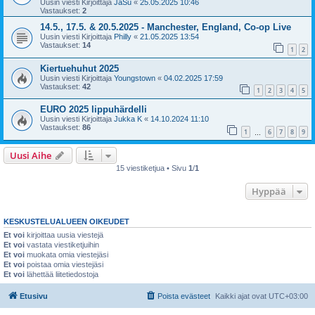
Uusin viesti Kirjoittaja
JaSu
«
25.05.2025 10:46
Vastaukset:
2
14.5., 17.5. & 20.5.2025 - Manchester, England, Co-op Live
Uusin viesti Kirjoittaja
Philly
«
21.05.2025 13:54
Vastaukset:
14
1
2
Kiertuehuhut 2025
Uusin viesti Kirjoittaja
Youngstown
«
04.02.2025 17:59
Vastaukset:
42
1
2
3
4
5
EURO 2025 lippuhärdelli
Uusin viesti Kirjoittaja
Jukka K
«
14.10.2024 11:10
Vastaukset:
86
1
6
7
8
9
…
Uusi Aihe
15 viestiketjua • Sivu
1
/
1
Hyppää
KESKUSTELUALUEEN OIKEUDET
Et voi
kirjoittaa uusia viestejä
Et voi
vastata viestiketjuihin
Et voi
muokata omia viestejäsi
Et voi
poistaa omia viestejäsi
Et voi
lähettää liitetiedostoja
Etusivu
Poista evästeet
Kaikki ajat ovat
UTC+03:00