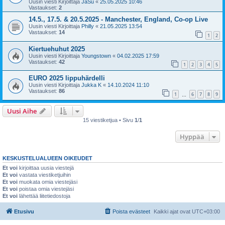
Uusin viesti Kirjoittaja
JaSu
«
25.05.2025 10:46
Vastaukset:
2
14.5., 17.5. & 20.5.2025 - Manchester, England, Co-op Live
Uusin viesti Kirjoittaja
Philly
«
21.05.2025 13:54
Vastaukset:
14
1
2
Kiertuehuhut 2025
Uusin viesti Kirjoittaja
Youngstown
«
04.02.2025 17:59
Vastaukset:
42
1
2
3
4
5
EURO 2025 lippuhärdelli
Uusin viesti Kirjoittaja
Jukka K
«
14.10.2024 11:10
Vastaukset:
86
1
6
7
8
9
…
Uusi Aihe
15 viestiketjua • Sivu
1
/
1
Hyppää
KESKUSTELUALUEEN OIKEUDET
Et voi
kirjoittaa uusia viestejä
Et voi
vastata viestiketjuihin
Et voi
muokata omia viestejäsi
Et voi
poistaa omia viestejäsi
Et voi
lähettää liitetiedostoja
Etusivu
Poista evästeet
Kaikki ajat ovat
UTC+03:00