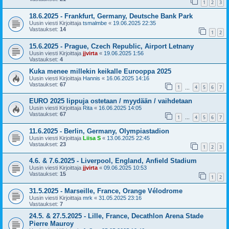
1
2
3
18.6.2025 - Frankfurt, Germany, Deutsche Bank Park
Uusin viesti Kirjoittaja
tsmalmbe
«
19.06.2025 22:35
Vastaukset:
14
1
2
15.6.2025 - Prague, Czech Republic, Airport Letnany
Uusin viesti Kirjoittaja
jjvirta
«
19.06.2025 1:56
Vastaukset:
4
Kuka menee millekin keikalle Eurooppa 2025
Uusin viesti Kirjoittaja
Hannis
«
16.06.2025 14:16
Vastaukset:
67
1
4
5
6
7
…
EURO 2025 lippuja ostetaan / myydään / vaihdetaan
Uusin viesti Kirjoittaja
Rita
«
16.06.2025 14:05
Vastaukset:
67
1
4
5
6
7
…
11.6.2025 - Berlin, Germany, Olympiastadion
Uusin viesti Kirjoittaja
Liisa S
«
13.06.2025 22:45
Vastaukset:
23
1
2
3
4.6. & 7.6.2025 - Liverpool, England, Anfield Stadium
Uusin viesti Kirjoittaja
jjvirta
«
09.06.2025 10:53
Vastaukset:
15
1
2
31.5.2025 - Marseille, France, Orange Vélodrome
Uusin viesti Kirjoittaja
mrk
«
31.05.2025 23:16
Vastaukset:
7
24.5. & 27.5.2025 - Lille, France, Decathlon Arena Stade
Pierre Mauroy