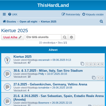
ThisHardLand
UKK
Rekisteröidy
Kirjaudu sisään
E
Etusivu
Open all night
Kiertue 2025
t
Kiertue 2025
s
Etsi
Tarkennettu haku
Uusi Aihe
i
15 viestiketjua • Sivu
1
/
1
Aiheet
Kiertue 2025
Uusin viesti Kirjoittaja
eezannah
«
09.06.2025 9:13
Vastaukset:
47
1
2
3
4
5
30.6. & 3.7.2025 - Milan, Italy, San Siro Stadium
Uusin viesti Kirjoittaja
Philly
«
10.07.2025 20:33
Vastaukset:
10
1
2
27.6.2025 - Gelsenkirchen, Germany, Veltins Arena
Uusin viesti Kirjoittaja
tsmalmbe
«
29.06.2025 18:08
Vastaukset:
4
21.6. & 24.6.2025 - San Sebastian, Spain, Estadio Reale Arena
(Anoeta)
Uusin viesti Kirjoittaja
Bowmore
«
26.06.2025 22:15
Vastaukset:
21