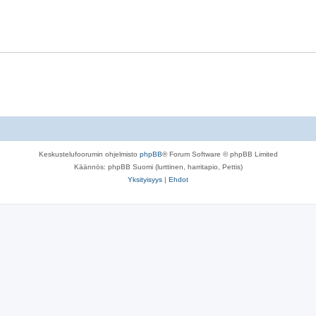
Keskustelufoorumin ohjelmisto
phpBB
® Forum Software © phpBB Limited
Käännös: phpBB Suomi (lurttinen, harritapio, Pettis)
Yksityisyys
|
Ehdot