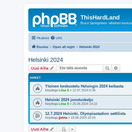
ThisHardLand
Bruce Springsteen -aiheinen keskus
Pikalinkit
UKK
Etusivu
Open all night
Helsinki 2024
Helsinki 2024
Etsi
Tarken
Uusi Aihe
AIHEET
Yleinen keskustelu Helsingin 2024 keikasta
Kirjoittaja
Liisa S
»
12.07.2024 6:36
Helsinki 2024 jonotusketju
Kirjoittaja
Liisa S
»
25.06.2024 14:22
12.7.2024 Helsinki, Olympiastadion settilista
Kirjoittaja
jjvirta
»
19.06.2024 10:43
Uusi Aihe