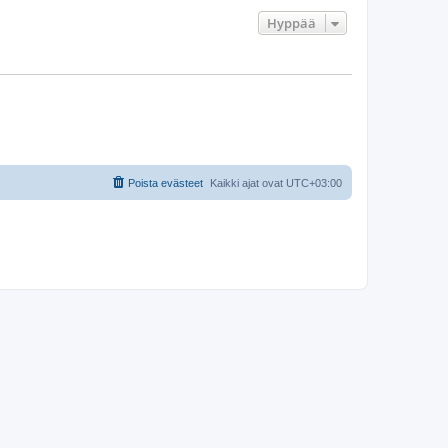
Hyppää
Poista evästeet
Kaikki ajat ovat
UTC+03:00