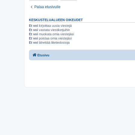
Palaa etusivulle
KESKUSTELUALUEEN OIKEUDET
Et voi
kirjoittaa uusia viestejä
Et voi
vastata viestiketjuihin
Et voi
muokata omia viestejäsi
Et voi
poistaa omia viestejäsi
Et voi
lähettää liitetiedostoja
Etusivu