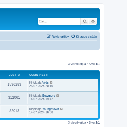
Etsi
Tarkennettu haku
Rekisteröidy
Kirjaudu sisään
3 viestiketjua • Sivu
1
/
1
LUETTU
UUSIN VIESTI
Kirjoittaja
Vrds
1536283
25.07.2024 20:10
Kirjoittaja
Bowmore
312061
14.07.2024 19:42
Kirjoittaja
Youngstown
82013
14.07.2024 16:38
3 viestiketjua • Sivu
1
/
1