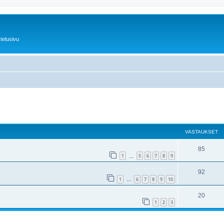
telusivu
nettu haku
VASTAUKSET
85
1
5
6
7
8
9
…
92
1
6
7
8
9
10
…
20
1
2
3