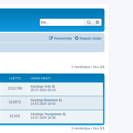
Etsi
Tarkennettu haku
Rekisteröidy
Kirjaudu sisään
3 viestiketjua • Sivu
1
/
1
LUETTU
UUSIN VIESTI
Kirjoittaja
Vrds
1531786
25.07.2024 20:10
Kirjoittaja
Bowmore
310972
14.07.2024 19:42
Kirjoittaja
Youngstown
81555
14.07.2024 16:38
3 viestiketjua • Sivu
1
/
1