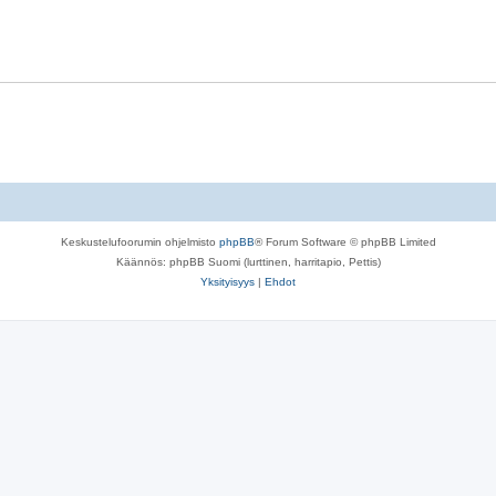
Keskustelufoorumin ohjelmisto
phpBB
® Forum Software © phpBB Limited
Käännös: phpBB Suomi (lurttinen, harritapio, Pettis)
Yksityisyys
|
Ehdot