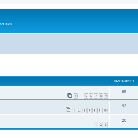
telusivu
nettu haku
VASTAUKSET
85
1
5
6
7
8
9
…
92
1
6
7
8
9
10
…
20
1
2
3