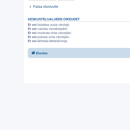
Palaa etusivulle
KESKUSTELUALUEEN OIKEUDET
Et voi
kirjoittaa uusia viestejä
Et voi
vastata viestiketjuihin
Et voi
muokata omia viestejäsi
Et voi
poistaa omia viestejäsi
Et voi
lähettää liitetiedostoja
Etusivu