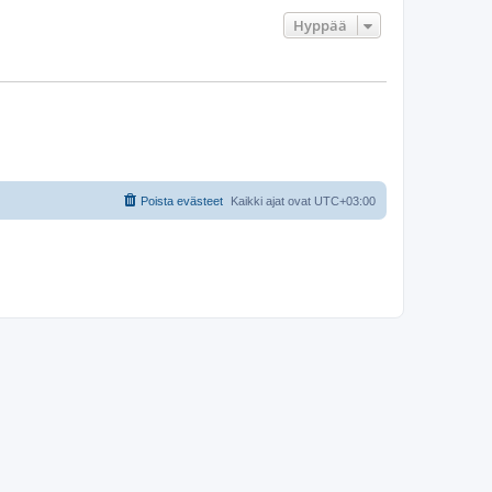
Hyppää
Poista evästeet
Kaikki ajat ovat
UTC+03:00