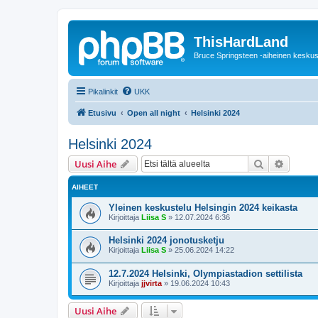
ThisHardLand
Bruce Springsteen -aiheinen keskus
Pikalinkit
UKK
Etusivu
Open all night
Helsinki 2024
Helsinki 2024
Etsi
Tarken
Uusi Aihe
AIHEET
Yleinen keskustelu Helsingin 2024 keikasta
Kirjoittaja
Liisa S
»
12.07.2024 6:36
Helsinki 2024 jonotusketju
Kirjoittaja
Liisa S
»
25.06.2024 14:22
12.7.2024 Helsinki, Olympiastadion settilista
Kirjoittaja
jjvirta
»
19.06.2024 10:43
Uusi Aihe