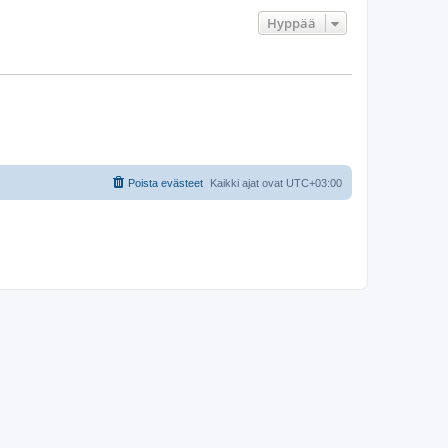
Hyppää
Poista evästeet
Kaikki ajat ovat
UTC+03:00