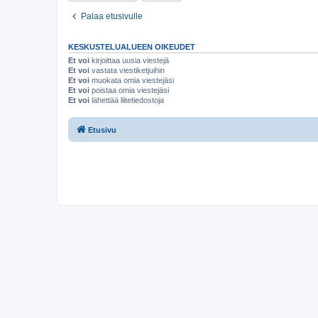
Palaa etusivulle
KESKUSTELUALUEEN OIKEUDET
Et voi
kirjoittaa uusia viestejä
Et voi
vastata viestiketjuihin
Et voi
muokata omia viestejäsi
Et voi
poistaa omia viestejäsi
Et voi
lähettää liitetiedostoja
Etusivu