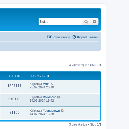
Etsi
Tarkennettu haku
Rekisteröidy
Kirjaudu sisään
3 viestiketjua • Sivu
1
/
1
LUETTU
UUSIN VIESTI
Kirjoittaja
Vrds
1527111
25.07.2024 20:10
Kirjoittaja
Bowmore
310173
14.07.2024 19:42
Kirjoittaja
Youngstown
81160
14.07.2024 16:38
3 viestiketjua • Sivu
1
/
1