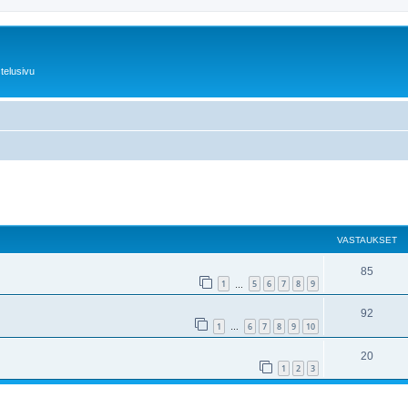
telusivu
nettu haku
VASTAUKSET
85
1
5
6
7
8
9
…
92
1
6
7
8
9
10
…
20
1
2
3