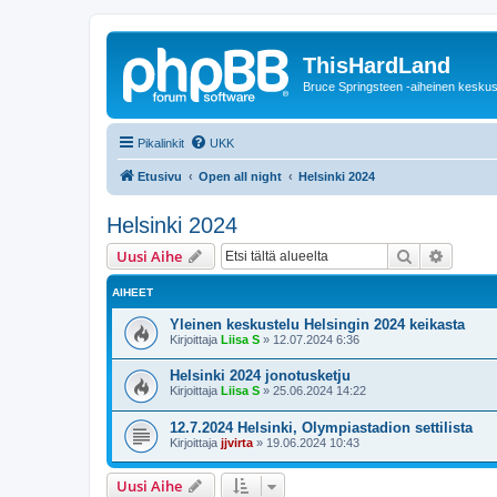
ThisHardLand
Bruce Springsteen -aiheinen keskus
Pikalinkit
UKK
Etusivu
Open all night
Helsinki 2024
Helsinki 2024
Etsi
Tarken
Uusi Aihe
AIHEET
Yleinen keskustelu Helsingin 2024 keikasta
Kirjoittaja
Liisa S
»
12.07.2024 6:36
Helsinki 2024 jonotusketju
Kirjoittaja
Liisa S
»
25.06.2024 14:22
12.7.2024 Helsinki, Olympiastadion settilista
Kirjoittaja
jjvirta
»
19.06.2024 10:43
Uusi Aihe