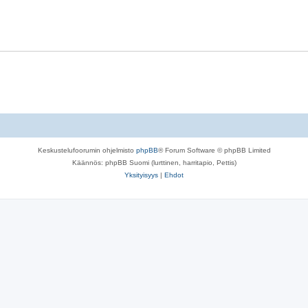
Keskustelufoorumin ohjelmisto
phpBB
® Forum Software © phpBB Limited
Käännös: phpBB Suomi (lurttinen, harritapio, Pettis)
Yksityisyys
|
Ehdot