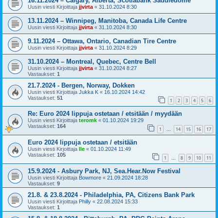
16.11.2024 – Calgary, Alberta, Scotiabank Saddledome
Uusin viesti Kirjoittaja
jjvirta
«
31.10.2024 8:30
13.11.2024 – Winnipeg, Manitoba, Canada Life Centre
Uusin viesti Kirjoittaja
jjvirta
«
31.10.2024 8:30
9.11.2024 – Ottawa, Ontario, Canadian Tire Centre
Uusin viesti Kirjoittaja
jjvirta
«
31.10.2024 8:29
31.10.2024 – Montreal, Quebec, Centre Bell
Uusin viesti Kirjoittaja
jjvirta
«
31.10.2024 8:27
Vastaukset:
1
21.7.2024 - Bergen, Norway, Dokken
Uusin viesti Kirjoittaja
Jukka K
«
16.10.2024 14:42
Vastaukset:
51
1
2
3
4
5
6
Re: Euro 2024 lippuja ostetaan / etsitään / myydään
Uusin viesti Kirjoittaja
teromk
«
01.10.2024 19:29
Vastaukset:
164
1
14
15
16
17
…
Euro 2024 lippuja ostetaan / etsitään
Uusin viesti Kirjoittaja
Ile
«
01.10.2024 11:49
Vastaukset:
105
1
8
9
10
11
…
15.9.2024 - Asbury Park, NJ, Sea.Hear.Now Festival
Uusin viesti Kirjoittaja
Bowmore
«
21.09.2024 18:28
Vastaukset:
9
21.8. & 23.8.2024 - Philadelphia, PA, Citizens Bank Park
Uusin viesti Kirjoittaja
Philly
«
22.08.2024 15:33
Vastaukset:
1