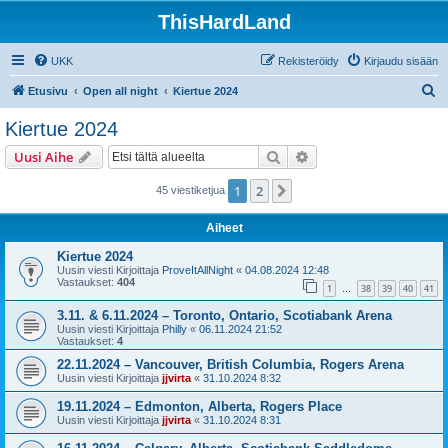
ThisHardLand
UKK
Rekisteröidy
Kirjaudu sisään
E
Etusivu
Open all night
Kiertue 2024
t
Kiertue 2024
s
Etsi
Tarkennettu haku
Uusi Aihe
i
1
2
Seuraava
45 viestiketjua
Aiheet
Kiertue 2024
Uusin viesti Kirjoittaja
ProveItAllNight
«
04.08.2024 12:48
Vastaukset:
404
1
38
39
40
41
…
3.11. & 6.11.2024 – Toronto, Ontario, Scotiabank Arena
Uusin viesti Kirjoittaja
Philly
«
06.11.2024 21:52
Vastaukset:
4
22.11.2024 – Vancouver, British Columbia, Rogers Arena
Uusin viesti Kirjoittaja
jjvirta
«
31.10.2024 8:32
19.11.2024 – Edmonton, Alberta, Rogers Place
Uusin viesti Kirjoittaja
jjvirta
«
31.10.2024 8:31