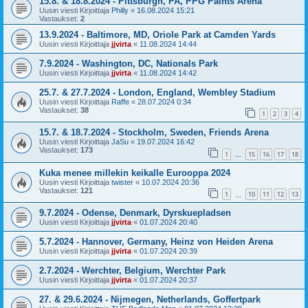
15.8. & 18.8.2024 - Pittsburgh, PA, PPG Paints Arena
Uusin viesti Kirjoittaja
Philly
«
16.08.2024 15:21
Vastaukset:
2
13.9.2024 - Baltimore, MD, Oriole Park at Camden Yards
Uusin viesti Kirjoittaja
jjvirta
«
11.08.2024 14:44
7.9.2024 - Washington, DC, Nationals Park
Uusin viesti Kirjoittaja
jjvirta
«
11.08.2024 14:42
25.7. & 27.7.2024 - London, England, Wembley Stadium
Uusin viesti Kirjoittaja
Raffe
«
28.07.2024 0:34
Vastaukset:
38
1
2
3
4
15.7. & 18.7.2024 - Stockholm, Sweden, Friends Arena
Uusin viesti Kirjoittaja
JaSu
«
19.07.2024 16:42
Vastaukset:
173
1
15
16
17
18
…
Kuka menee millekin keikalle Eurooppa 2024
Uusin viesti Kirjoittaja
twister
«
10.07.2024 20:36
Vastaukset:
121
1
10
11
12
13
…
9.7.2024 - Odense, Denmark, Dyrskuepladsen
Uusin viesti Kirjoittaja
jjvirta
«
01.07.2024 20:40
5.7.2024 - Hannover, Germany, Heinz von Heiden Arena
Uusin viesti Kirjoittaja
jjvirta
«
01.07.2024 20:39
2.7.2024 - Werchter, Belgium, Werchter Park
Uusin viesti Kirjoittaja
jjvirta
«
01.07.2024 20:37
27. & 29.6.2024 - Nijmegen, Netherlands, Goffertpark