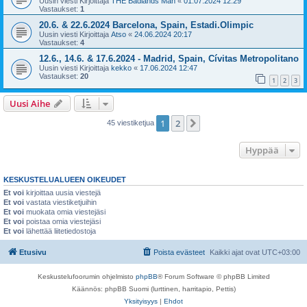
Uusin viesti Kirjoittaja
THE Badlands Man
«
01.07.2024 12:29
Vastaukset:
1
20.6. & 22.6.2024 Barcelona, Spain, Estadi.Olimpic
Uusin viesti Kirjoittaja
Atso
«
24.06.2024 20:17
Vastaukset:
4
12.6., 14.6. & 17.6.2024 - Madrid, Spain, Cívitas Metropolitano
Uusin viesti Kirjoittaja
kekko
«
17.06.2024 12:47
Vastaukset:
20
1
2
3
Uusi Aihe
1
2
Seuraava
45 viestiketjua
Hyppää
KESKUSTELUALUEEN OIKEUDET
Et voi
kirjoittaa uusia viestejä
Et voi
vastata viestiketjuihin
Et voi
muokata omia viestejäsi
Et voi
poistaa omia viestejäsi
Et voi
lähettää liitetiedostoja
Etusivu
Poista evästeet
Kaikki ajat ovat
UTC+03:00
Keskustelufoorumin ohjelmisto
phpBB
® Forum Software © phpBB Limited
Käännös: phpBB Suomi (lurttinen, harritapio, Pettis)
Yksityisyys
|
Ehdot