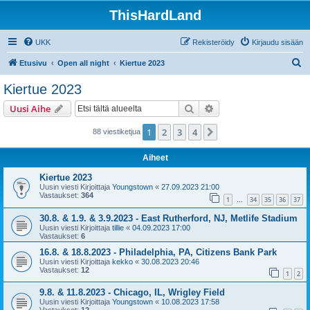
ThisHardLand
UKK
Rekisteröidy
Kirjaudu sisään
E
Etusivu
Open all night
Kiertue 2023
t
Kiertue 2023
s
Etsi
Tarkennettu haku
Uusi Aihe
i
1
2
3
4
Seuraava
88 viestiketjua
Aiheet
Kiertue 2023
Uusin viesti Kirjoittaja
Youngstown
«
27.09.2023 21:00
Vastaukset:
364
1
34
35
36
37
…
30.8. & 1.9. & 3.9.2023 - East Rutherford, NJ, Metlife Stadium
Uusin viesti Kirjoittaja
tillie
«
04.09.2023 17:00
Vastaukset:
6
16.8. & 18.8.2023 - Philadelphia, PA, Citizens Bank Park
Uusin viesti Kirjoittaja
kekko
«
30.08.2023 20:46
Vastaukset:
12
1
2
9.8. & 11.8.2023 - Chicago, IL, Wrigley Field
Uusin viesti Kirjoittaja
Youngstown
«
10.08.2023 17:58