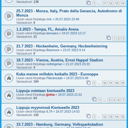
Vastaukset:
138
1
11
12
13
14
…
25.7.2023 - Monza, Italy, Prato della Gerascia, Autodromo di
Monza
Uusin viesti Kirjoittaja
mrk
«
25.07.2023 23:48
Vastaukset:
6
1.2.2023 - Tampa, FL, Amalie Arena
Uusin viesti Kirjoittaja
larivaara
«
24.07.2023 12:17
Vastaukset:
21
1
2
3
21.7 2023 - Hockenheim, Germany, Hockenheimring
Uusin viesti Kirjoittaja
Bowmore
«
23.07.2023 9:14
Vastaukset:
8
18.7.2023 - Vienna, Austria, Ernst Happel Stadion
Uusin viesti Kirjoittaja
nothingman
«
21.07.2023 23:33
Vastaukset:
9
Kuka menee millekin keikalle 2023 - Eurooppa
Uusin viesti Kirjoittaja
Päivänsäde
«
19.07.2023 6:49
Vastaukset:
184
1
16
17
18
19
…
Lippuja ostetaan kiertueelle 2023
Uusin viesti Kirjoittaja
jjvirta
«
18.07.2023 21:01
Vastaukset:
64
1
4
5
6
7
…
Lippuja myynnissä Kiertueelle 2023
Uusin viesti Kirjoittaja
IL79
«
18.07.2023 14:52
Vastaukset:
142
1
12
13
14
15
…
15.7.2023 - Hamburg, Germany, Volksparkstadion