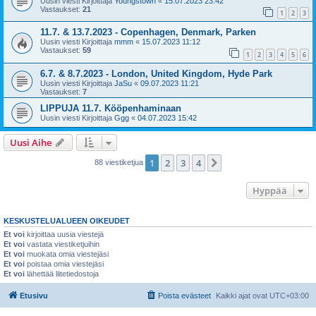
Uusin viesti Kirjoittaja
Youngstown
«
15.07.2023 23:42
Vastaukset:
21
1
2
3
11.7. & 13.7.2023 - Copenhagen, Denmark, Parken
Uusin viesti Kirjoittaja
mmm
«
15.07.2023 11:12
Vastaukset:
59
1
2
3
4
5
6
6.7. & 8.7.2023 - London, United Kingdom, Hyde Park
Uusin viesti Kirjoittaja
JaSu
«
09.07.2023 11:21
Vastaukset:
7
LIPPUJA 11.7. Kööpenhaminaan
Uusin viesti Kirjoittaja
Ggg
«
04.07.2023 15:42
Uusi Aihe
1
2
3
4
Seuraava
88 viestiketjua
Hyppää
KESKUSTELUALUEEN OIKEUDET
Et voi
kirjoittaa uusia viestejä
Et voi
vastata viestiketjuihin
Et voi
muokata omia viestejäsi
Et voi
poistaa omia viestejäsi
Et voi
lähettää liitetiedostoja
Etusivu
Poista evästeet
Kaikki ajat ovat
UTC+03:00