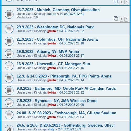
Vastaukset:
12
1
2
23.7.2023 - Munich, Germany, Olympiastadion
Uusin viesti Kirjoittaja
kekko
«
10.08.2023 12:34
Vastaukset:
19
1
2
29.9.2023 - Washington DC, Nationals Park
Uusin viesti Kirjoittaja
jjvirta
«
04.08.2023 21:22
21.9.2023 - Columbus, OH, Nationwide Arena
Uusin viesti Kirjoittaja
jjvirta
«
04.08.2023 21:18
19.9.2023 - Albany, NY, MVP Arena
Uusin viesti Kirjoittaja
jjvirta
«
04.08.2023 21:17
16.9.2023 - Uncasville, CT, Mohegan Sun
Uusin viesti Kirjoittaja
jjvirta
«
04.08.2023 21:16
12.9. & 14.9.2023 - Pittsburgh, PA, PPG Paints Arena
Uusin viesti Kirjoittaja
jjvirta
«
04.08.2023 21:14
9.9.2023 - Baltimore, MD, Oriole Park At Camden Yards
Uusin viesti Kirjoittaja
jjvirta
«
04.08.2023 21:12
7.9.2023 - Syracuse, NY, JMA Wireless Dome
Uusin viesti Kirjoittaja
jjvirta
«
04.08.2023 21:09
24.08. & 26.08.2023 - Foxborough, MA, Gillette Stadium
Uusin viesti Kirjoittaja
jjvirta
«
04.08.2023 21:04
24.6. & 26.6. & 28.6.2023 - Gothenburg, Sweden, Ullevi
Uusin viesti Kirjoittaja
Philly
«
27.07.2023 1:03