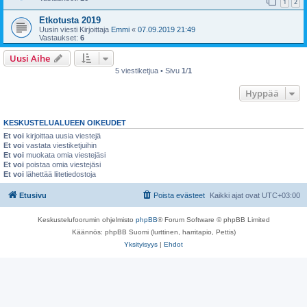
1
2
Etkotusta 2019
Uusin viesti Kirjoittaja
Emmi
«
07.09.2019 21:49
Vastaukset:
6
Uusi Aihe
5 viestiketjua • Sivu
1
/
1
Hyppää
KESKUSTELUALUEEN OIKEUDET
Et voi
kirjoittaa uusia viestejä
Et voi
vastata viestiketjuihin
Et voi
muokata omia viestejäsi
Et voi
poistaa omia viestejäsi
Et voi
lähettää liitetiedostoja
Etusivu
Poista evästeet
Kaikki ajat ovat
UTC+03:00
Keskustelufoorumin ohjelmisto
phpBB
® Forum Software © phpBB Limited
Käännös: phpBB Suomi (lurttinen, harritapio, Pettis)
Yksityisyys
|
Ehdot