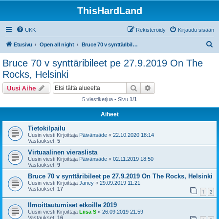
ThisHardLand
UKK
Rekisteröidy
Kirjaudu sisään
E
Etusivu
Open all night
Bruce 70 v synttäribileet pe 27.9.2019 On The Rocks, Helsinki
t
Bruce 70 v synttäribileet pe 27.9.2019 On The
s
Rocks, Helsinki
i
Etsi
Tarkennettu haku
Uusi Aihe
5 viestiketjua • Sivu
1
/
1
Aiheet
Tietokilpailu
Uusin viesti Kirjoittaja
Päivänsäde
«
22.10.2020 18:14
Vastaukset:
5
Virtuaalinen vieraslista
Uusin viesti Kirjoittaja
Päivänsäde
«
02.11.2019 18:50
Vastaukset:
9
Bruce 70 v synttäribileet pe 27.9.2019 On The Rocks, Helsinki
Uusin viesti Kirjoittaja
Janey
«
29.09.2019 11:21
Vastaukset:
17
1
2
Ilmoittautumiset etkoille 2019
Uusin viesti Kirjoittaja
Liisa S
«
26.09.2019 21:59
Vastaukset:
16