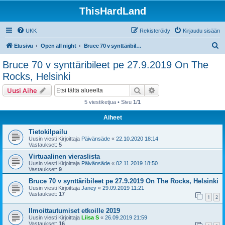
ThisHardLand
UKK
Rekisteröidy
Kirjaudu sisään
E
Etusivu
Open all night
Bruce 70 v synttäribileet pe 27.9.2019 On The Rocks, Helsinki
t
Bruce 70 v synttäribileet pe 27.9.2019 On The
s
Rocks, Helsinki
i
Etsi
Tarkennettu haku
Uusi Aihe
5 viestiketjua • Sivu
1
/
1
Aiheet
Tietokilpailu
Uusin viesti Kirjoittaja
Päivänsäde
«
22.10.2020 18:14
Vastaukset:
5
Virtuaalinen vieraslista
Uusin viesti Kirjoittaja
Päivänsäde
«
02.11.2019 18:50
Vastaukset:
9
Bruce 70 v synttäribileet pe 27.9.2019 On The Rocks, Helsinki
Uusin viesti Kirjoittaja
Janey
«
29.09.2019 11:21
Vastaukset:
17
1
2
Ilmoittautumiset etkoille 2019
Uusin viesti Kirjoittaja
Liisa S
«
26.09.2019 21:59
Vastaukset:
16