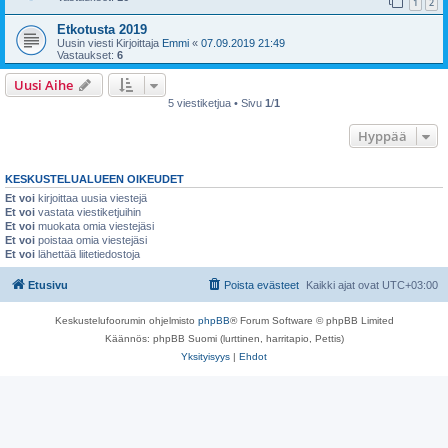
1
2
Etkotusta 2019
Uusin viesti Kirjoittaja
Emmi
«
07.09.2019 21:49
Vastaukset:
6
Uusi Aihe
5 viestiketjua • Sivu
1
/
1
Hyppää
KESKUSTELUALUEEN OIKEUDET
Et voi
kirjoittaa uusia viestejä
Et voi
vastata viestiketjuihin
Et voi
muokata omia viestejäsi
Et voi
poistaa omia viestejäsi
Et voi
lähettää liitetiedostoja
Etusivu
Poista evästeet
Kaikki ajat ovat
UTC+03:00
Keskustelufoorumin ohjelmisto
phpBB
® Forum Software © phpBB Limited
Käännös: phpBB Suomi (lurttinen, harritapio, Pettis)
Yksityisyys
|
Ehdot