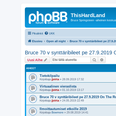
ThisHardLand
Bruce Springsteen -aiheinen keskus
Pikalinkit
UKK
Etusivu
Open all night
Bruce 70 v synttäribileet pe 27.9.
Bruce 70 v synttäribileet pe 27.9.2019
Etsi
Tarken
Uusi Aihe
AIHEET
Tietokilpailu
Kirjoittaja
jjvirta
»
28.09.2019 17:32
Virtuaalinen vieraslista
Kirjoittaja
jjvirta
»
01.10.2019 13:17
Bruce 70 v synttäribileet pe 27.9.2019 On The R
Kirjoittaja
jjvirta
»
24.05.2019 22:49
Ilmoittautumiset etkoille 2019
Kirjoittaja
Bowmore
»
29.08.2019 14:41