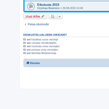
Etkotusta 2019
Kirjoittaja
Bowmore
»
29.08.2019 14:40
Uusi Aihe
Palaa etusivulle
KESKUSTELUALUEEN OIKEUDET
Et voi
kirjoittaa uusia viestejä
Et voi
vastata viestiketjuihin
Et voi
muokata omia viestejäsi
Et voi
poistaa omia viestejäsi
Et voi
lähettää liitetiedostoja
Etusivu