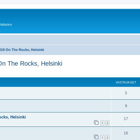
telusivu
2019 On The Rocks, Helsinki
 On The Rocks, Helsinki
nettu haku
VASTAUKSET
5
9
ocks, Helsinki
17
1
2
16
1
2