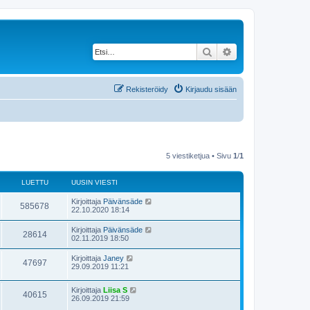
Etsi
Tarkennettu haku
Rekisteröidy
Kirjaudu sisään
5 viestiketjua • Sivu
1
/
1
LUETTU
UUSIN VIESTI
Kirjoittaja
Päivänsäde
585678
22.10.2020 18:14
Kirjoittaja
Päivänsäde
28614
02.11.2019 18:50
Kirjoittaja
Janey
47697
29.09.2019 11:21
Kirjoittaja
Liisa S
40615
26.09.2019 21:59