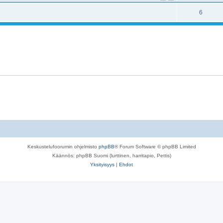
6
Keskustelufoorumin ohjelmisto
phpBB
® Forum Software © phpBB Limited
Käännös: phpBB Suomi (lurttinen, harritapio, Pettis)
Yksityisyys
|
Ehdot