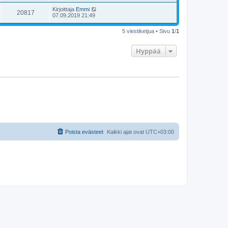
Kirjoittaja
Emmi
20817
07.09.2019 21:49
5 viestiketjua • Sivu
1
/
1
Hyppää
Poista evästeet
Kaikki ajat ovat
UTC+03:00