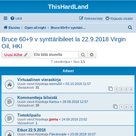
ThisHardLand
UKK
Rekisteröidy
Kirjaudu sisään
E
Etusivu
Open all night
Bruce 60+9 v synttäribileet la 22.9.2018 Virgin Oil, HKI
t
Bruce 60+9 v synttäribileet la 22.9.2018 Virgin
s
Oil, HKI
i
Etsi
Tarkennettu haku
Uusi Aihe
7 viestiketjua • Sivu
1
/
1
Aiheet
Virtuaalinen vieraskirja
Uusin viesti Kirjoittaja
teemu50
«
03.10.2018 11:57
Vastaukset:
31
1
2
3
4
Kommentteja bileistä
Uusin viesti Kirjoittaja
Kartsa
«
28.09.2018 12:57
Vastaukset:
20
1
2
3
Tietokilpailu
Uusin viesti Kirjoittaja
jjvirta
«
24.09.2018 23:02
Vastaukset:
1
Etkot 22.9.2018
Uusin viesti Kirjoittaja
Päivänsäde
«
23.09.2018 16:07