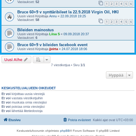
Vastaukset:
52
1
2
3
4
5
6
Bruce 60+9 v synttäribileet la 22.9.2018 Virgin Oil, HKI
Uusin viesti Kirjoittaja
Annu
«
22.09.2018 19:25
Vastaukset:
58
1
2
3
4
5
6
Bileiden mainostus
Uusin viesti Kirjoittaja
Liisa S
«
09.09.2018 20:37
Vastaukset:
6
Bruce 60+9 v bileiden facebook event
Uusin viesti Kirjoittaja
jjvirta
«
24.07.2018 18:06
Uusi Aihe
7 viestiketjua • Sivu
1
/
1
Hyppää
KESKUSTELUALUEEN OIKEUDET
Et voi
kirjoittaa uusia viestejä
Et voi
vastata viestiketjuihin
Et voi
muokata omia viestejäsi
Et voi
poistaa omia viestejäsi
Et voi
lähettää liitetiedostoja
Etusivu
Poista evästeet
Kaikki ajat ovat
UTC+03:00
Keskustelufoorumin ohjelmisto
phpBB
® Forum Software © phpBB Limited