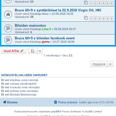
Vastaukset:
52
1
2
3
4
5
6
Bruce 60+9 v synttäribileet la 22.9.2018 Virgin Oil, HKI
Uusin viesti Kirjoittaja
Annu
«
22.09.2018 19:25
Vastaukset:
58
1
2
3
4
5
6
Bileiden mainostus
Uusin viesti Kirjoittaja
Liisa S
«
09.09.2018 20:37
Vastaukset:
6
Bruce 60+9 v bileiden facebook event
Uusin viesti Kirjoittaja
jjvirta
«
24.07.2018 18:06
Uusi Aihe
7 viestiketjua • Sivu
1
/
1
Hyppää
KESKUSTELUALUEEN OIKEUDET
Et voi
kirjoittaa uusia viestejä
Et voi
vastata viestiketjuihin
Et voi
muokata omia viestejäsi
Et voi
poistaa omia viestejäsi
Et voi
lähettää liitetiedostoja
Etusivu
Poista evästeet
Kaikki ajat ovat
UTC+03:00
Keskustelufoorumin ohjelmisto
phpBB
® Forum Software © phpBB Limited