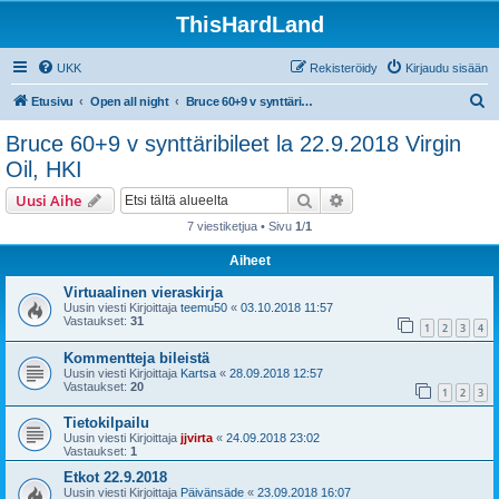
ThisHardLand
UKK
Rekisteröidy
Kirjaudu sisään
E
Etusivu
Open all night
Bruce 60+9 v synttäribileet la 22.9.2018 Virgin Oil, HKI
t
Bruce 60+9 v synttäribileet la 22.9.2018 Virgin
s
Oil, HKI
i
Etsi
Tarkennettu haku
Uusi Aihe
7 viestiketjua • Sivu
1
/
1
Aiheet
Virtuaalinen vieraskirja
Uusin viesti Kirjoittaja
teemu50
«
03.10.2018 11:57
Vastaukset:
31
1
2
3
4
Kommentteja bileistä
Uusin viesti Kirjoittaja
Kartsa
«
28.09.2018 12:57
Vastaukset:
20
1
2
3
Tietokilpailu
Uusin viesti Kirjoittaja
jjvirta
«
24.09.2018 23:02
Vastaukset:
1
Etkot 22.9.2018
Uusin viesti Kirjoittaja
Päivänsäde
«
23.09.2018 16:07