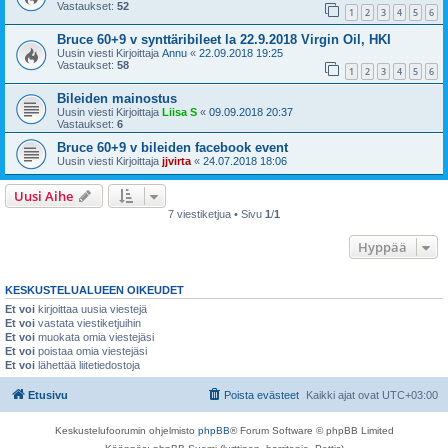
Vastaukset:
52
1
2
3
4
5
6
Bruce 60+9 v synttäribileet la 22.9.2018 Virgin Oil, HKI
Uusin viesti Kirjoittaja
Annu
«
22.09.2018 19:25
Vastaukset:
58
1
2
3
4
5
6
Bileiden mainostus
Uusin viesti Kirjoittaja
Liisa S
«
09.09.2018 20:37
Vastaukset:
6
Bruce 60+9 v bileiden facebook event
Uusin viesti Kirjoittaja
jjvirta
«
24.07.2018 18:06
Uusi Aihe
7 viestiketjua • Sivu
1
/
1
Hyppää
KESKUSTELUALUEEN OIKEUDET
Et voi
kirjoittaa uusia viestejä
Et voi
vastata viestiketjuihin
Et voi
muokata omia viestejäsi
Et voi
poistaa omia viestejäsi
Et voi
lähettää liitetiedostoja
Etusivu
Poista evästeet
Kaikki ajat ovat
UTC+03:00
Keskustelufoorumin ohjelmisto
phpBB
® Forum Software © phpBB Limited