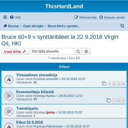
ThisHardLand
UKK
Rekisteröidy
Kirjaudu sisään
E
Etusivu
Open all night
Bruce 60+9 v synttäribileet la 22.9.2018 Virgin Oil, HKI
t
Bruce 60+9 v synttäribileet la 22.9.2018 Virgin
s
Oil, HKI
i
Etsi
Tarkennettu haku
Uusi Aihe
7 viestiketjua • Sivu
1
/
1
Aiheet
Virtuaalinen vieraskirja
Uusin viesti Kirjoittaja
teemu50
«
03.10.2018 11:57
Vastaukset:
31
1
2
3
4
Kommentteja bileistä
Uusin viesti Kirjoittaja
Kartsa
«
28.09.2018 12:57
Vastaukset:
20
1
2
3
Tietokilpailu
Uusin viesti Kirjoittaja
jjvirta
«
24.09.2018 23:02
Vastaukset:
1
Etkot 22.9.2018
Uusin viesti Kirjoittaja
Päivänsäde
«
23.09.2018 16:07