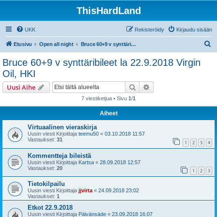
ThisHardLand
UKK
Rekisteröidy
Kirjaudu sisään
E
Etusivu
Open all night
Bruce 60+9 v synttäribileet la 22.9.2018 Virgin Oil, HKI
t
Bruce 60+9 v synttäribileet la 22.9.2018 Virgin
s
Oil, HKI
i
Etsi
Tarkennettu haku
Uusi Aihe
7 viestiketjua • Sivu
1
/
1
Aiheet
Virtuaalinen vieraskirja
Uusin viesti Kirjoittaja
teemu50
«
03.10.2018 11:57
Vastaukset:
31
1
2
3
4
Kommentteja bileistä
Uusin viesti Kirjoittaja
Kartsa
«
28.09.2018 12:57
Vastaukset:
20
1
2
3
Tietokilpailu
Uusin viesti Kirjoittaja
jjvirta
«
24.09.2018 23:02
Vastaukset:
1
Etkot 22.9.2018
Uusin viesti Kirjoittaja
Päivänsäde
«
23.09.2018 16:07