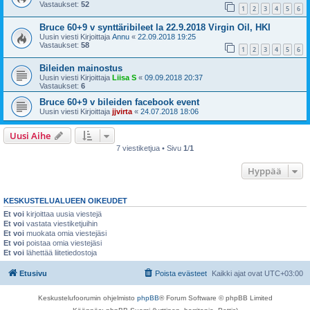
Vastaukset:
52
1
2
3
4
5
6
Bruce 60+9 v synttäribileet la 22.9.2018 Virgin Oil, HKI
Uusin viesti Kirjoittaja
Annu
«
22.09.2018 19:25
Vastaukset:
58
1
2
3
4
5
6
Bileiden mainostus
Uusin viesti Kirjoittaja
Liisa S
«
09.09.2018 20:37
Vastaukset:
6
Bruce 60+9 v bileiden facebook event
Uusin viesti Kirjoittaja
jjvirta
«
24.07.2018 18:06
Uusi Aihe
7 viestiketjua • Sivu
1
/
1
Hyppää
KESKUSTELUALUEEN OIKEUDET
Et voi
kirjoittaa uusia viestejä
Et voi
vastata viestiketjuihin
Et voi
muokata omia viestejäsi
Et voi
poistaa omia viestejäsi
Et voi
lähettää liitetiedostoja
Etusivu
Poista evästeet
Kaikki ajat ovat
UTC+03:00
Keskustelufoorumin ohjelmisto
phpBB
® Forum Software © phpBB Limited