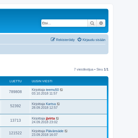
Etsi
Tarkennettu haku
Rekisteröidy
Kirjaudu sisään
7 viestiketjua • Sivu
1
/
1
LUETTU
UUSIN VIESTI
Kirjoittaja
teemu50
789808
03.10.2018 11:57
Kirjoittaja
Kartsa
52392
28.09.2018 12:57
Kirjoittaja
jjvirta
13713
24.09.2018 23:02
Kirjoittaja
Päivänsäde
121522
23.09.2018 16:07