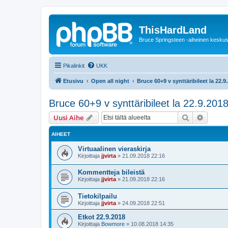
ThisHardLand
Bruce Springsteen -aiheinen keskus
Pikalinkit
UKK
Etusivu
Open all night
Bruce 60+9 v synttäribileet la 22.9
Bruce 60+9 v synttäribileet la 22.9.2018
Etsi
Tarken
Uusi Aihe
AIHEET
Virtuaalinen vieraskirja
Kirjoittaja
jjvirta
»
21.09.2018 22:16
Kommentteja bileistä
Kirjoittaja
jjvirta
»
21.09.2018 22:16
Tietokilpailu
Kirjoittaja
jjvirta
»
24.09.2018 22:51
Etkot 22.9.2018
Kirjoittaja
Bowmore
»
10.08.2018 14:35