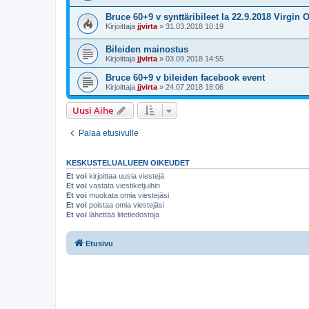
Bruce 60+9 v synttäribileet la 22.9.2018 Virgin O
Kirjoittaja
jjvirta
»
31.03.2018 10:19
Bileiden mainostus
Kirjoittaja
jjvirta
»
03.09.2018 14:55
Bruce 60+9 v bileiden facebook event
Kirjoittaja
jjvirta
»
24.07.2018 18:06
Uusi Aihe
Palaa etusivulle
KESKUSTELUALUEEN OIKEUDET
Et voi
kirjoittaa uusia viestejä
Et voi
vastata viestiketjuihin
Et voi
muokata omia viestejäsi
Et voi
poistaa omia viestejäsi
Et voi
lähettää liitetiedostoja
Etusivu