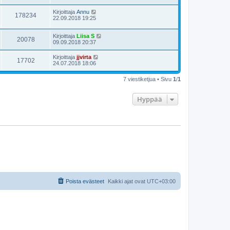
Kirjoittaja
Annu
178234
22.09.2018 19:25
Kirjoittaja
Liisa S
20078
09.09.2018 20:37
Kirjoittaja
jjvirta
17702
24.07.2018 18:06
7 viestiketjua • Sivu
1
/
1
Hyppää
Poista evästeet
Kaikki ajat ovat
UTC+03:00