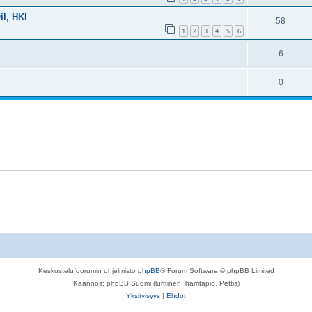
il, HKI
58
1
2
3
4
5
6
6
0
Keskustelufoorumin ohjelmisto
phpBB
® Forum Software © phpBB Limited
Käännös: phpBB Suomi (lurttinen, harritapio, Pettis)
Yksityisyys
|
Ehdot