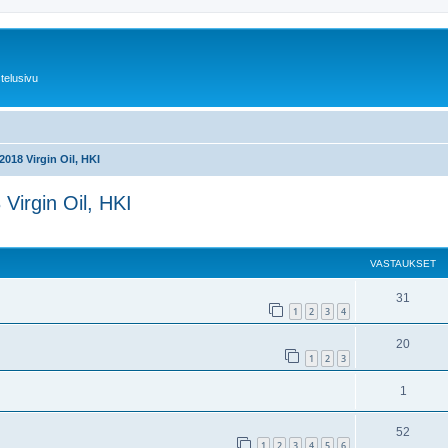
telusivu
.2018 Virgin Oil, HKI
 Virgin Oil, HKI
nettu haku
VASTAUKSET
31
1
2
3
4
20
1
2
3
1
52
1
2
3
4
5
6