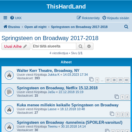
ThisHardLand
UKK
Rekisteröidy
Kirjaudu sisään
E
Etusivu
Open all night
Springsteen on Broadway 2017-2018
t
Springsteen on Broadway 2017-2018
s
Etsi
Tarkennettu haku
Uusi Aihe
i
4 viestiketjua • Sivu
1
/
1
Aiheet
Walter Kerr Theatre, Broadway, NY
Uusin viesti Kirjoittaja
Jukka K
«
14.03.2023 17:34
Vastaukset:
393
1
37
38
39
40
…
Springsteen on Broadway, Netflix 15.12.2018
Uusin viesti Kirjoittaja
JaSu
«
22.12.2018 15:19
Vastaukset:
15
1
2
Kuka menee millekin keikalle Springsteen on Broadway
Uusin viesti Kirjoittaja
Lasse
«
18.12.2018 10:48
Vastaukset:
27
1
2
3
Springsteen on Broadway -tunnelmia (SPOILER-varoitus!)
Uusin viesti Kirjoittaja
Teemu
«
30.10.2018 14:14
Vastaukset:
30
1
2
3
4