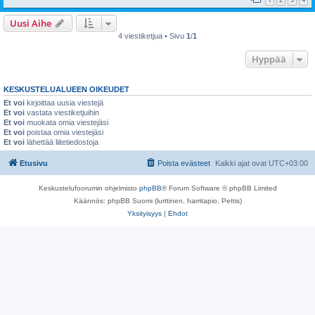
Uusi Aihe
4 viestiketjua • Sivu
1
/
1
Hyppää
KESKUSTELUALUEEN OIKEUDET
Et voi
kirjoittaa uusia viestejä
Et voi
vastata viestiketjuihin
Et voi
muokata omia viestejäsi
Et voi
poistaa omia viestejäsi
Et voi
lähettää liitetiedostoja
Etusivu
Poista evästeet
Kaikki ajat ovat
UTC+03:00
Keskustelufoorumin ohjelmisto
phpBB
® Forum Software © phpBB Limited
Käännös: phpBB Suomi (lurttinen, harritapio, Pettis)
Yksityisyys
|
Ehdot