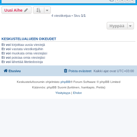
Uusi Aihe
4 viestiketjua • Sivu
1
/
1
Hyppää
KESKUSTELUALUEEN OIKEUDET
Et voi
kirjoittaa uusia viestejä
Et voi
vastata viestiketjuihin
Et voi
muokata omia viestejäsi
Et voi
poistaa omia viestejäsi
Et voi
lähettää liitetiedostoja
Etusivu
Poista evästeet
Kaikki ajat ovat
UTC+03:00
Keskustelufoorumin ohjelmisto
phpBB
® Forum Software © phpBB Limited
Käännös: phpBB Suomi (lurttinen, harritapio, Pettis)
Yksityisyys
|
Ehdot