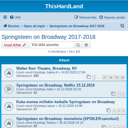
ThisHardLand
UKK
Rekisteröidy
Kirjaudu sisään
E
Etusivu
Open all night
Springsteen on Broadway 2017-2018
t
Springsteen on Broadway 2017-2018
s
Etsi
Tarkennettu haku
Uusi Aihe
i
4 viestiketjua • Sivu
1
/
1
Aiheet
Walter Kerr Theatre, Broadway, NY
Uusin viesti Kirjoittaja
Jukka K
«
14.03.2023 17:34
Vastaukset:
393
1
37
38
39
40
…
Springsteen on Broadway, Netflix 15.12.2018
Uusin viesti Kirjoittaja
JaSu
«
22.12.2018 15:19
Vastaukset:
15
1
2
Kuka menee millekin keikalle Springsteen on Broadway
Uusin viesti Kirjoittaja
Lasse
«
18.12.2018 10:48
Vastaukset:
27
1
2
3
Springsteen on Broadway -tunnelmia (SPOILER-varoitus!)
Uusin viesti Kirjoittaja
Teemu
«
30.10.2018 14:14
Vastaukset:
30
1
2
3
4