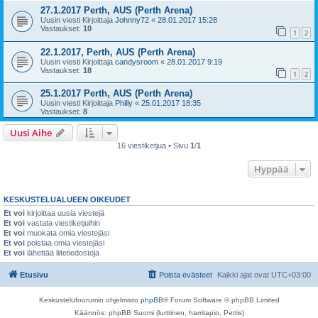
27.1.2017 Perth, AUS (Perth Arena)
Uusin viesti Kirjoittaja
Johnny72
«
28.01.2017 15:28
Vastaukset:
10
1
2
22.1.2017, Perth, AUS (Perth Arena)
Uusin viesti Kirjoittaja
candysroom
«
28.01.2017 9:19
Vastaukset:
18
1
2
25.1.2017 Perth, AUS (Perth Arena)
Uusin viesti Kirjoittaja
Philly
«
25.01.2017 18:35
Vastaukset:
8
Uusi Aihe
16 viestiketjua • Sivu
1
/
1
Hyppää
KESKUSTELUALUEEN OIKEUDET
Et voi
kirjoittaa uusia viestejä
Et voi
vastata viestiketjuihin
Et voi
muokata omia viestejäsi
Et voi
poistaa omia viestejäsi
Et voi
lähettää liitetiedostoja
Etusivu
Poista evästeet
Kaikki ajat ovat
UTC+03:00
Keskustelufoorumin ohjelmisto
phpBB
® Forum Software © phpBB Limited
Käännös: phpBB Suomi (lurttinen, harritapio, Pettis)