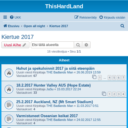
ThisHardLand
UKK
Rekisteröidy
Kirjaudu sisään
E
Etusivu
Open all night
Kiertue 2017
t
Kiertue 2017
s
Etsi
Tarkennettu haku
Uusi Aihe
i
16 viestiketjua • Sivu
1
/
1
Aiheet
Huhut ja spekuloinnit 2017 ja siitä eteenpäin
Uusin viesti Kirjoittaja
THE Badlands Man
«
26.06.2019 13:59
Vastaukset:
67
1
4
5
6
7
…
18.2.2017 Hunter Valley AUS (Hope Estate)
Uusin viesti Kirjoittaja
JaSu
«
15.03.2017 22:24
Vastaukset:
33
1
2
3
4
25.2.2017 Auckland, NZ (Mt Smart Stadium)
Uusin viesti Kirjoittaja
THE Badlands Man
«
11.03.2017 0:51
Vastaukset:
4
Varmistuneet Oseanian keikat 2017
Uusin viesti Kirjoittaja
THE Badlands Man
«
24.02.2017 12:55
Vastaukset:
4