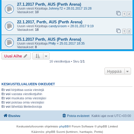
27.1.2017 Perth, AUS (Perth Arena)
Uusin viesti Kirjoittaja
Johnny72
«
28.01.2017 15:28
Vastaukset:
10
1
2
22.1.2017, Perth, AUS (Perth Arena)
Uusin viesti Kirjoittaja
candysroom
«
28.01.2017 9:19
Vastaukset:
18
1
2
25.1.2017 Perth, AUS (Perth Arena)
Uusin viesti Kirjoittaja
Philly
«
25.01.2017 18:35
Vastaukset:
8
Uusi Aihe
16 viestiketjua • Sivu
1
/
1
Hyppää
KESKUSTELUALUEEN OIKEUDET
Et voi
kirjoittaa uusia viestejä
Et voi
vastata viestiketjuihin
Et voi
muokata omia viestejäsi
Et voi
poistaa omia viestejäsi
Et voi
lähettää liitetiedostoja
Etusivu
Poista evästeet
Kaikki ajat ovat
UTC+03:00
Keskustelufoorumin ohjelmisto
phpBB
® Forum Software © phpBB Limited
Käännös: phpBB Suomi (lurttinen, harritapio, Pettis)