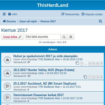
ThisHardLand
UKK
Rekisteröidy
Kirjaudu sisään
E
Etusivu
Open all night
Kiertue 2017
t
Kiertue 2017
s
Etsi
Tarkennettu haku
Uusi Aihe
i
16 viestiketjua • Sivu
1
/
1
Aiheet
Huhut ja spekuloinnit 2017 ja siitä eteenpäin
Uusin viesti Kirjoittaja
THE Badlands Man
«
26.06.2019 13:59
Vastaukset:
67
1
4
5
6
7
…
18.2.2017 Hunter Valley AUS (Hope Estate)
Uusin viesti Kirjoittaja
JaSu
«
15.03.2017 22:24
Vastaukset:
33
1
2
3
4
25.2.2017 Auckland, NZ (Mt Smart Stadium)
Uusin viesti Kirjoittaja
THE Badlands Man
«
11.03.2017 0:51
Vastaukset:
4
Varmistuneet Oseanian keikat 2017
Uusin viesti Kirjoittaja
THE Badlands Man
«
24.02.2017 12:55
Vastaukset:
4