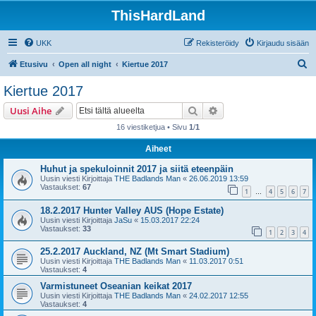
ThisHardLand
UKK
Rekisteröidy
Kirjaudu sisään
E
Etusivu
Open all night
Kiertue 2017
t
Kiertue 2017
s
Etsi
Tarkennettu haku
Uusi Aihe
i
16 viestiketjua • Sivu
1
/
1
Aiheet
Huhut ja spekuloinnit 2017 ja siitä eteenpäin
Uusin viesti Kirjoittaja
THE Badlands Man
«
26.06.2019 13:59
Vastaukset:
67
1
4
5
6
7
…
18.2.2017 Hunter Valley AUS (Hope Estate)
Uusin viesti Kirjoittaja
JaSu
«
15.03.2017 22:24
Vastaukset:
33
1
2
3
4
25.2.2017 Auckland, NZ (Mt Smart Stadium)
Uusin viesti Kirjoittaja
THE Badlands Man
«
11.03.2017 0:51
Vastaukset:
4
Varmistuneet Oseanian keikat 2017
Uusin viesti Kirjoittaja
THE Badlands Man
«
24.02.2017 12:55
Vastaukset:
4