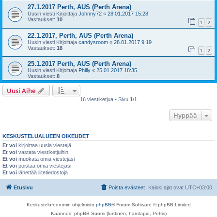
27.1.2017 Perth, AUS (Perth Arena)
Uusin viesti Kirjoittaja
Johnny72
«
28.01.2017 15:28
Vastaukset:
10
1
2
22.1.2017, Perth, AUS (Perth Arena)
Uusin viesti Kirjoittaja
candysroom
«
28.01.2017 9:19
Vastaukset:
18
1
2
25.1.2017 Perth, AUS (Perth Arena)
Uusin viesti Kirjoittaja
Philly
«
25.01.2017 18:35
Vastaukset:
8
Uusi Aihe
16 viestiketjua • Sivu
1
/
1
Hyppää
KESKUSTELUALUEEN OIKEUDET
Et voi
kirjoittaa uusia viestejä
Et voi
vastata viestiketjuihin
Et voi
muokata omia viestejäsi
Et voi
poistaa omia viestejäsi
Et voi
lähettää liitetiedostoja
Etusivu
Poista evästeet
Kaikki ajat ovat
UTC+03:00
Keskustelufoorumin ohjelmisto
phpBB
® Forum Software © phpBB Limited
Käännös: phpBB Suomi (lurttinen, harritapio, Pettis)