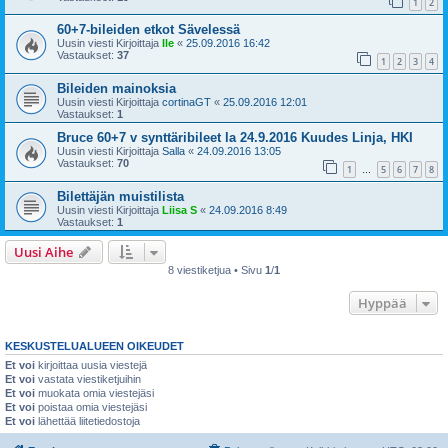
1
2
60+7-bileiden etkot Sävelessä
Uusin viesti Kirjoittaja
Ile
«
25.09.2016 16:42
Vastaukset:
37
1
2
3
4
Bileiden mainoksia
Uusin viesti Kirjoittaja
cortinaGT
«
25.09.2016 12:01
Vastaukset:
1
Bruce 60+7 v synttäribileet la 24.9.2016 Kuudes Linja, HKI
Uusin viesti Kirjoittaja
Salla
«
24.09.2016 13:05
Vastaukset:
70
1
5
6
7
8
…
Bilettäjän muistilista
Uusin viesti Kirjoittaja
Liisa S
«
24.09.2016 8:49
Vastaukset:
1
Uusi Aihe
8 viestiketjua • Sivu
1
/
1
Hyppää
KESKUSTELUALUEEN OIKEUDET
Et voi
kirjoittaa uusia viestejä
Et voi
vastata viestiketjuihin
Et voi
muokata omia viestejäsi
Et voi
poistaa omia viestejäsi
Et voi
lähettää liitetiedostoja