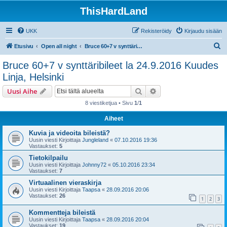
ThisHardLand
UKK
Rekisteröidy
Kirjaudu sisään
E
Etusivu
Open all night
Bruce 60+7 v synttäribileet la 24.9.2016 Kuudes Linja, Helsinki
t
Bruce 60+7 v synttäribileet la 24.9.2016 Kuudes
s
Linja, Helsinki
i
Etsi
Tarkennettu haku
Uusi Aihe
8 viestiketjua • Sivu
1
/
1
Aiheet
Kuvia ja videoita bileistä?
Uusin viesti Kirjoittaja
Jungleland
«
07.10.2016 19:36
Vastaukset:
5
Tietokilpailu
Uusin viesti Kirjoittaja
Johnny72
«
05.10.2016 23:34
Vastaukset:
7
Virtuaalinen vieraskirja
Uusin viesti Kirjoittaja
Taapsa
«
28.09.2016 20:06
Vastaukset:
26
1
2
3
Kommentteja bileistä
Uusin viesti Kirjoittaja
Taapsa
«
28.09.2016 20:04
Vastaukset:
19