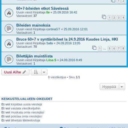
1
2
60+7-bileiden etkot Sävelessä
Uusin viesti Kirjoittaja
Ile
«
25.09.2016 16:42
Vastaukset:
37
1
2
3
4
Bileiden mainoksia
Uusin viesti Kirjoittaja
cortinaGT
«
25.09.2016 12:01
Vastaukset:
1
Bruce 60+7 v synttäribileet la 24.9.2016 Kuudes Linja, HKI
Uusin viesti Kirjoittaja
Salla
«
24.09.2016 13:05
Vastaukset:
70
1
5
6
7
8
…
Bilettäjän muistilista
Uusin viesti Kirjoittaja
Liisa S
«
24.09.2016 8:49
Vastaukset:
1
Uusi Aihe
8 viestiketjua • Sivu
1
/
1
Hyppää
KESKUSTELUALUEEN OIKEUDET
Et voi
kirjoittaa uusia viestejä
Et voi
vastata viestiketjuihin
Et voi
muokata omia viestejäsi
Et voi
poistaa omia viestejäsi
Et voi
lähettää liitetiedostoja