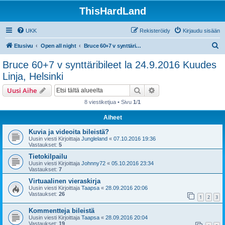
ThisHardLand
UKK
Rekisteröidy
Kirjaudu sisään
E
Etusivu
Open all night
Bruce 60+7 v synttäribileet la 24.9.2016 Kuudes Linja, Helsinki
t
Bruce 60+7 v synttäribileet la 24.9.2016 Kuudes
s
Linja, Helsinki
i
Etsi
Tarkennettu haku
Uusi Aihe
8 viestiketjua • Sivu
1
/
1
Aiheet
Kuvia ja videoita bileistä?
Uusin viesti Kirjoittaja
Jungleland
«
07.10.2016 19:36
Vastaukset:
5
Tietokilpailu
Uusin viesti Kirjoittaja
Johnny72
«
05.10.2016 23:34
Vastaukset:
7
Virtuaalinen vieraskirja
Uusin viesti Kirjoittaja
Taapsa
«
28.09.2016 20:06
Vastaukset:
26
1
2
3
Kommentteja bileistä
Uusin viesti Kirjoittaja
Taapsa
«
28.09.2016 20:04
Vastaukset:
19