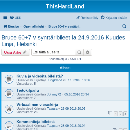
ThisHardLand
UKK
Rekisteröidy
Kirjaudu sisään
E
Etusivu
Open all night
Bruce 60+7 v synttäribileet la 24.9.2016 Kuudes Linja, Helsinki
t
Bruce 60+7 v synttäribileet la 24.9.2016 Kuudes
s
Linja, Helsinki
i
Etsi
Tarkennettu haku
Uusi Aihe
8 viestiketjua • Sivu
1
/
1
Aiheet
Kuvia ja videoita bileistä?
Uusin viesti Kirjoittaja
Jungleland
«
07.10.2016 19:36
Vastaukset:
5
Tietokilpailu
Uusin viesti Kirjoittaja
Johnny72
«
05.10.2016 23:34
Vastaukset:
7
Virtuaalinen vieraskirja
Uusin viesti Kirjoittaja
Taapsa
«
28.09.2016 20:06
Vastaukset:
26
1
2
3
Kommentteja bileistä
Uusin viesti Kirjoittaja
Taapsa
«
28.09.2016 20:04
Vastaukset:
19