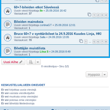
1
2
60+7-bileiden etkot Sävelessä
Uusin viesti Kirjoittaja
Ile
«
25.09.2016 16:42
Vastaukset:
37
1
2
3
4
Bileiden mainoksia
Uusin viesti Kirjoittaja
cortinaGT
«
25.09.2016 12:01
Vastaukset:
1
Bruce 60+7 v synttäribileet la 24.9.2016 Kuudes Linja, HKI
Uusin viesti Kirjoittaja
Salla
«
24.09.2016 13:05
Vastaukset:
70
1
5
6
7
8
…
Bilettäjän muistilista
Uusin viesti Kirjoittaja
Liisa S
«
24.09.2016 8:49
Vastaukset:
1
Uusi Aihe
8 viestiketjua • Sivu
1
/
1
Hyppää
KESKUSTELUALUEEN OIKEUDET
Et voi
kirjoittaa uusia viestejä
Et voi
vastata viestiketjuihin
Et voi
muokata omia viestejäsi
Et voi
poistaa omia viestejäsi
Et voi
lähettää liitetiedostoja