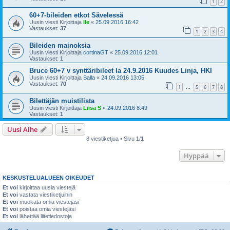
1
2
60+7-bileiden etkot Sävelessä
Uusin viesti Kirjoittaja
Ile
«
25.09.2016 16:42
Vastaukset:
37
1
2
3
4
Bileiden mainoksia
Uusin viesti Kirjoittaja
cortinaGT
«
25.09.2016 12:01
Vastaukset:
1
Bruce 60+7 v synttäribileet la 24.9.2016 Kuudes Linja, HKI
Uusin viesti Kirjoittaja
Salla
«
24.09.2016 13:05
Vastaukset:
70
1
5
6
7
8
…
Bilettäjän muistilista
Uusin viesti Kirjoittaja
Liisa S
«
24.09.2016 8:49
Vastaukset:
1
Uusi Aihe
8 viestiketjua • Sivu
1
/
1
Hyppää
KESKUSTELUALUEEN OIKEUDET
Et voi
kirjoittaa uusia viestejä
Et voi
vastata viestiketjuihin
Et voi
muokata omia viestejäsi
Et voi
poistaa omia viestejäsi
Et voi
lähettää liitetiedostoja