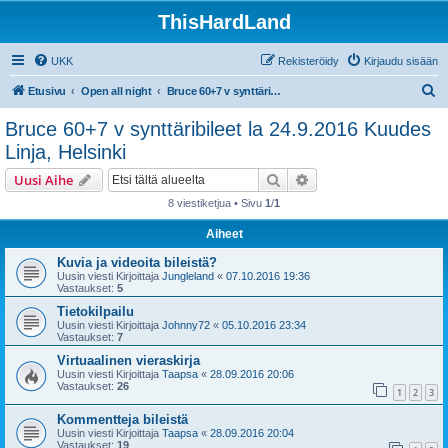
ThisHardLand
UKK
Rekisteröidy
Kirjaudu sisään
E
Etusivu
Open all night
Bruce 60+7 v synttäribileet la 24.9.2016 Kuudes Linja, Helsinki
t
Bruce 60+7 v synttäribileet la 24.9.2016 Kuudes
s
Linja, Helsinki
i
Etsi
Tarkennettu haku
Uusi Aihe
8 viestiketjua • Sivu
1
/
1
Aiheet
Kuvia ja videoita bileistä?
Uusin viesti Kirjoittaja
Jungleland
«
07.10.2016 19:36
Vastaukset:
5
Tietokilpailu
Uusin viesti Kirjoittaja
Johnny72
«
05.10.2016 23:34
Vastaukset:
7
Virtuaalinen vieraskirja
Uusin viesti Kirjoittaja
Taapsa
«
28.09.2016 20:06
Vastaukset:
26
1
2
3
Kommentteja bileistä
Uusin viesti Kirjoittaja
Taapsa
«
28.09.2016 20:04
Vastaukset:
19