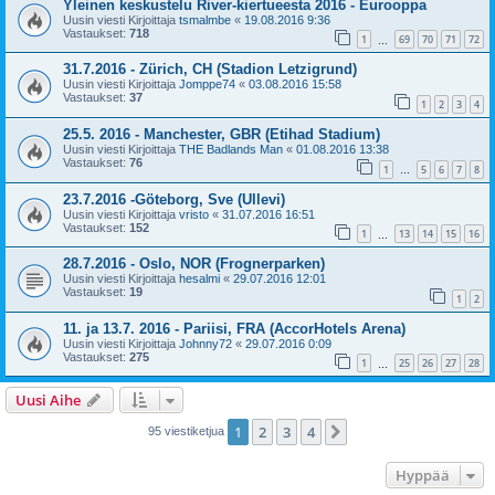
Yleinen keskustelu River-kiertueesta 2016 - Eurooppa
Uusin viesti Kirjoittaja
tsmalmbe
«
19.08.2016 9:36
Vastaukset:
718
1
69
70
71
72
…
31.7.2016 - Zürich, CH (Stadion Letzigrund)
Uusin viesti Kirjoittaja
Jomppe74
«
03.08.2016 15:58
Vastaukset:
37
1
2
3
4
25.5. 2016 - Manchester, GBR (Etihad Stadium)
Uusin viesti Kirjoittaja
THE Badlands Man
«
01.08.2016 13:38
Vastaukset:
76
1
5
6
7
8
…
23.7.2016 -Göteborg, Sve (Ullevi)
Uusin viesti Kirjoittaja
vristo
«
31.07.2016 16:51
Vastaukset:
152
1
13
14
15
16
…
28.7.2016 - Oslo, NOR (Frognerparken)
Uusin viesti Kirjoittaja
hesalmi
«
29.07.2016 12:01
Vastaukset:
19
1
2
11. ja 13.7. 2016 - Pariisi, FRA (AccorHotels Arena)
Uusin viesti Kirjoittaja
Johnny72
«
29.07.2016 0:09
Vastaukset:
275
1
25
26
27
28
…
Uusi Aihe
1
2
3
4
Seuraava
95 viestiketjua
Hyppää