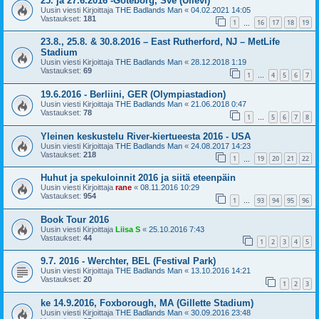
25. ja 27.6.2016 -Göteborg, Sve (Ullevi)
Uusin viesti Kirjoittaja
THE Badlands Man
«
04.02.2021 14:05
Vastaukset:
181
1
16
17
18
19
…
23.8., 25.8. & 30.8.2016 – East Rutherford, NJ – MetLife
Stadium
Uusin viesti Kirjoittaja
THE Badlands Man
«
28.12.2018 1:19
Vastaukset:
69
1
4
5
6
7
…
19.6.2016 - Berliini, GER (Olympiastadion)
Uusin viesti Kirjoittaja
THE Badlands Man
«
21.06.2018 0:47
Vastaukset:
78
1
5
6
7
8
…
Yleinen keskustelu River-kiertueesta 2016 - USA
Uusin viesti Kirjoittaja
THE Badlands Man
«
24.08.2017 14:23
Vastaukset:
218
1
19
20
21
22
…
Huhut ja spekuloinnit 2016 ja siitä eteenpäin
Uusin viesti Kirjoittaja
rane
«
08.11.2016 10:29
Vastaukset:
954
1
93
94
95
96
…
Book Tour 2016
Uusin viesti Kirjoittaja
Liisa S
«
25.10.2016 7:43
Vastaukset:
44
1
2
3
4
5
9.7. 2016 - Werchter, BEL (Festival Park)
Uusin viesti Kirjoittaja
THE Badlands Man
«
13.10.2016 14:21
Vastaukset:
20
1
2
3
ke 14.9.2016, Foxborough, MA (Gillette Stadium)
Uusin viesti Kirjoittaja
THE Badlands Man
«
30.09.2016 23:48