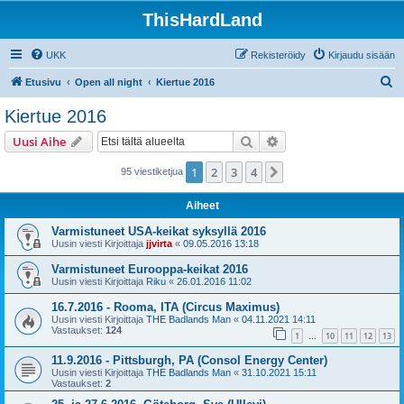
ThisHardLand
UKK
Rekisteröidy
Kirjaudu sisään
E
Etusivu
Open all night
Kiertue 2016
t
Kiertue 2016
s
Etsi
Tarkennettu haku
Uusi Aihe
i
1
2
3
4
Seuraava
95 viestiketjua
Aiheet
Varmistuneet USA-keikat syksyllä 2016
Uusin viesti Kirjoittaja
jjvirta
«
09.05.2016 13:18
Varmistuneet Eurooppa-keikat 2016
Uusin viesti Kirjoittaja
Riku
«
26.01.2016 11:02
16.7.2016 - Rooma, ITA (Circus Maximus)
Uusin viesti Kirjoittaja
THE Badlands Man
«
04.11.2021 14:11
Vastaukset:
124
1
10
11
12
13
…
11.9.2016 - Pittsburgh, PA (Consol Energy Center)
Uusin viesti Kirjoittaja
THE Badlands Man
«
31.10.2021 15:11
Vastaukset:
2