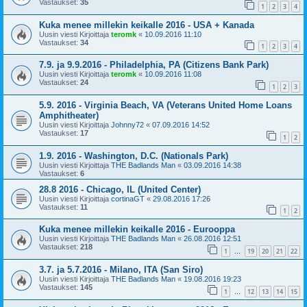
Vastaukset:
35
1
2
3
4
Kuka menee millekin keikalle 2016 - USA + Kanada
Uusin viesti Kirjoittaja
teromk
«
10.09.2016 11:10
Vastaukset:
34
1
2
3
4
7.9. ja 9.9.2016 - Philadelphia, PA (Citizens Bank Park)
Uusin viesti Kirjoittaja
teromk
«
10.09.2016 11:08
Vastaukset:
24
1
2
3
5.9. 2016 - Virginia Beach, VA (Veterans United Home Loans
Amphitheater)
Uusin viesti Kirjoittaja
Johnny72
«
07.09.2016 14:52
Vastaukset:
17
1
2
1.9. 2016 - Washington, D.C. (Nationals Park)
Uusin viesti Kirjoittaja
THE Badlands Man
«
03.09.2016 14:38
Vastaukset:
6
28.8 2016 - Chicago, IL (United Center)
Uusin viesti Kirjoittaja
cortinaGT
«
29.08.2016 17:26
Vastaukset:
11
1
2
Kuka menee millekin keikalle 2016 - Eurooppa
Uusin viesti Kirjoittaja
THE Badlands Man
«
26.08.2016 12:51
Vastaukset:
218
1
19
20
21
22
…
3.7. ja 5.7.2016 - Milano, ITA (San Siro)
Uusin viesti Kirjoittaja
THE Badlands Man
«
19.08.2016 19:23
Vastaukset:
145
1
12
13
14
15
…