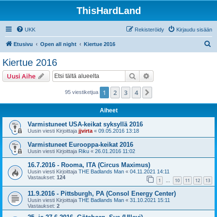
ThisHardLand
UKK
Rekisteröidy
Kirjaudu sisään
E
Etusivu
Open all night
Kiertue 2016
t
Kiertue 2016
s
Etsi
Tarkennettu haku
Uusi Aihe
i
1
2
3
4
Seuraava
95 viestiketjua
Aiheet
Varmistuneet USA-keikat syksyllä 2016
Uusin viesti Kirjoittaja
jjvirta
«
09.05.2016 13:18
Varmistuneet Eurooppa-keikat 2016
Uusin viesti Kirjoittaja
Riku
«
26.01.2016 11:02
16.7.2016 - Rooma, ITA (Circus Maximus)
Uusin viesti Kirjoittaja
THE Badlands Man
«
04.11.2021 14:11
Vastaukset:
124
1
10
11
12
13
…
11.9.2016 - Pittsburgh, PA (Consol Energy Center)
Uusin viesti Kirjoittaja
THE Badlands Man
«
31.10.2021 15:11
Vastaukset:
2