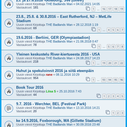
25. ja 27.6.2016 -Göteborg, Sve (Ullevi)
Uusin viesti Kirjoittaja
THE Badlands Man
«
04.02.2021 14:05
Vastaukset:
181
1
16
17
18
19
…
23.8., 25.8. & 30.8.2016 – East Rutherford, NJ – MetLife
Stadium
Uusin viesti Kirjoittaja
THE Badlands Man
«
28.12.2018 1:19
Vastaukset:
69
1
4
5
6
7
…
19.6.2016 - Berliini, GER (Olympiastadion)
Uusin viesti Kirjoittaja
THE Badlands Man
«
21.06.2018 0:47
Vastaukset:
78
1
5
6
7
8
…
Yleinen keskustelu River-kiertueesta 2016 - USA
Uusin viesti Kirjoittaja
THE Badlands Man
«
24.08.2017 14:23
Vastaukset:
218
1
19
20
21
22
…
Huhut ja spekuloinnit 2016 ja siitä eteenpäin
Uusin viesti Kirjoittaja
rane
«
08.11.2016 10:29
Vastaukset:
954
1
93
94
95
96
…
Book Tour 2016
Uusin viesti Kirjoittaja
Liisa S
«
25.10.2016 7:43
Vastaukset:
44
1
2
3
4
5
9.7. 2016 - Werchter, BEL (Festival Park)
Uusin viesti Kirjoittaja
THE Badlands Man
«
13.10.2016 14:21
Vastaukset:
20
1
2
3
ke 14.9.2016, Foxborough, MA (Gillette Stadium)
Uusin viesti Kirjoittaja
THE Badlands Man
«
30.09.2016 23:48