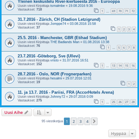
Yleinen keskustelu River-kiertueesta 2016 - Eurooppa
Uusin viesti Kirjoittaja
tsmalmbe
«
19.08.2016 9:36
Vastaukset:
718
1
69
70
71
72
…
31.7.2016 - Zürich, CH (Stadion Letzigrund)
Uusin viesti Kirjoittaja
Jomppe74
«
03.08.2016 15:58
Vastaukset:
37
1
2
3
4
25.5. 2016 - Manchester, GBR (Etihad Stadium)
Uusin viesti Kirjoittaja
THE Badlands Man
«
01.08.2016 13:38
Vastaukset:
76
1
5
6
7
8
…
23.7.2016 -Göteborg, Sve (Ullevi)
Uusin viesti Kirjoittaja
vristo
«
31.07.2016 16:51
Vastaukset:
152
1
13
14
15
16
…
28.7.2016 - Oslo, NOR (Frognerparken)
Uusin viesti Kirjoittaja
hesalmi
«
29.07.2016 12:01
Vastaukset:
19
1
2
11. ja 13.7. 2016 - Pariisi, FRA (AccorHotels Arena)
Uusin viesti Kirjoittaja
Johnny72
«
29.07.2016 0:09
Vastaukset:
275
1
25
26
27
28
…
Uusi Aihe
1
2
3
4
Seuraava
95 viestiketjua
Hyppää