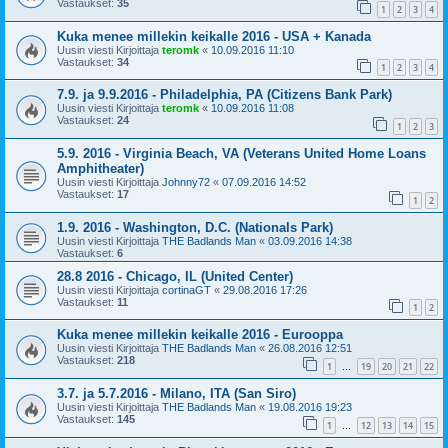
Vastaukset:
35
1
2
3
4
Kuka menee millekin keikalle 2016 - USA + Kanada
Uusin viesti Kirjoittaja
teromk
«
10.09.2016 11:10
Vastaukset:
34
1
2
3
4
7.9. ja 9.9.2016 - Philadelphia, PA (Citizens Bank Park)
Uusin viesti Kirjoittaja
teromk
«
10.09.2016 11:08
Vastaukset:
24
1
2
3
5.9. 2016 - Virginia Beach, VA (Veterans United Home Loans
Amphitheater)
Uusin viesti Kirjoittaja
Johnny72
«
07.09.2016 14:52
Vastaukset:
17
1
2
1.9. 2016 - Washington, D.C. (Nationals Park)
Uusin viesti Kirjoittaja
THE Badlands Man
«
03.09.2016 14:38
Vastaukset:
6
28.8 2016 - Chicago, IL (United Center)
Uusin viesti Kirjoittaja
cortinaGT
«
29.08.2016 17:26
Vastaukset:
11
1
2
Kuka menee millekin keikalle 2016 - Eurooppa
Uusin viesti Kirjoittaja
THE Badlands Man
«
26.08.2016 12:51
Vastaukset:
218
1
19
20
21
22
…
3.7. ja 5.7.2016 - Milano, ITA (San Siro)
Uusin viesti Kirjoittaja
THE Badlands Man
«
19.08.2016 19:23
Vastaukset:
145
1
12
13
14
15
…