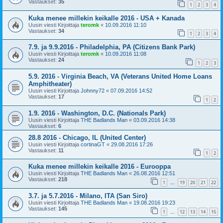
Vastaukset:
35
1
2
3
4
Kuka menee millekin keikalle 2016 - USA + Kanada
Uusin viesti Kirjoittaja
teromk
«
10.09.2016 11:10
Vastaukset:
34
1
2
3
4
7.9. ja 9.9.2016 - Philadelphia, PA (Citizens Bank Park)
Uusin viesti Kirjoittaja
teromk
«
10.09.2016 11:08
Vastaukset:
24
1
2
3
5.9. 2016 - Virginia Beach, VA (Veterans United Home Loans
Amphitheater)
Uusin viesti Kirjoittaja
Johnny72
«
07.09.2016 14:52
Vastaukset:
17
1
2
1.9. 2016 - Washington, D.C. (Nationals Park)
Uusin viesti Kirjoittaja
THE Badlands Man
«
03.09.2016 14:38
Vastaukset:
6
28.8 2016 - Chicago, IL (United Center)
Uusin viesti Kirjoittaja
cortinaGT
«
29.08.2016 17:26
Vastaukset:
11
1
2
Kuka menee millekin keikalle 2016 - Eurooppa
Uusin viesti Kirjoittaja
THE Badlands Man
«
26.08.2016 12:51
Vastaukset:
218
1
19
20
21
22
…
3.7. ja 5.7.2016 - Milano, ITA (San Siro)
Uusin viesti Kirjoittaja
THE Badlands Man
«
19.08.2016 19:23
Vastaukset:
145
1
12
13
14
15
…