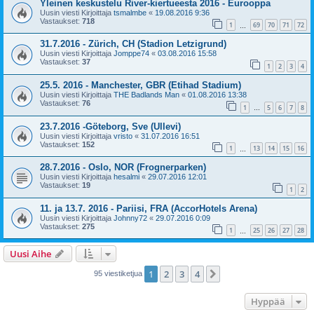
Yleinen keskustelu River-kiertueesta 2016 - Eurooppa
Uusin viesti Kirjoittaja
tsmalmbe
«
19.08.2016 9:36
Vastaukset:
718
1
69
70
71
72
…
31.7.2016 - Zürich, CH (Stadion Letzigrund)
Uusin viesti Kirjoittaja
Jomppe74
«
03.08.2016 15:58
Vastaukset:
37
1
2
3
4
25.5. 2016 - Manchester, GBR (Etihad Stadium)
Uusin viesti Kirjoittaja
THE Badlands Man
«
01.08.2016 13:38
Vastaukset:
76
1
5
6
7
8
…
23.7.2016 -Göteborg, Sve (Ullevi)
Uusin viesti Kirjoittaja
vristo
«
31.07.2016 16:51
Vastaukset:
152
1
13
14
15
16
…
28.7.2016 - Oslo, NOR (Frognerparken)
Uusin viesti Kirjoittaja
hesalmi
«
29.07.2016 12:01
Vastaukset:
19
1
2
11. ja 13.7. 2016 - Pariisi, FRA (AccorHotels Arena)
Uusin viesti Kirjoittaja
Johnny72
«
29.07.2016 0:09
Vastaukset:
275
1
25
26
27
28
…
Uusi Aihe
1
2
3
4
Seuraava
95 viestiketjua
Hyppää