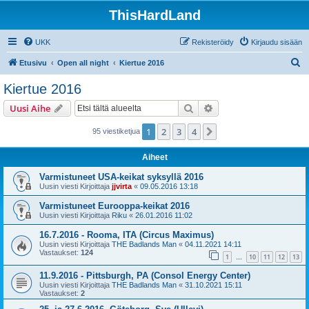
ThisHardLand
UKK
Rekisteröidy
Kirjaudu sisään
E
Etusivu
Open all night
Kiertue 2016
t
Kiertue 2016
s
Etsi
Tarkennettu haku
Uusi Aihe
i
1
2
3
4
Seuraava
95 viestiketjua
Aiheet
Varmistuneet USA-keikat syksyllä 2016
Uusin viesti Kirjoittaja
jjvirta
«
09.05.2016 13:18
Varmistuneet Eurooppa-keikat 2016
Uusin viesti Kirjoittaja
Riku
«
26.01.2016 11:02
16.7.2016 - Rooma, ITA (Circus Maximus)
Uusin viesti Kirjoittaja
THE Badlands Man
«
04.11.2021 14:11
Vastaukset:
124
1
10
11
12
13
…
11.9.2016 - Pittsburgh, PA (Consol Energy Center)
Uusin viesti Kirjoittaja
THE Badlands Man
«
31.10.2021 15:11
Vastaukset:
2