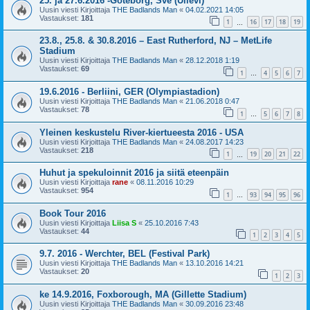
25. ja 27.6.2016 -Göteborg, Sve (Ullevi)
Uusin viesti Kirjoittaja
THE Badlands Man
«
04.02.2021 14:05
Vastaukset:
181
1
16
17
18
19
…
23.8., 25.8. & 30.8.2016 – East Rutherford, NJ – MetLife
Stadium
Uusin viesti Kirjoittaja
THE Badlands Man
«
28.12.2018 1:19
Vastaukset:
69
1
4
5
6
7
…
19.6.2016 - Berliini, GER (Olympiastadion)
Uusin viesti Kirjoittaja
THE Badlands Man
«
21.06.2018 0:47
Vastaukset:
78
1
5
6
7
8
…
Yleinen keskustelu River-kiertueesta 2016 - USA
Uusin viesti Kirjoittaja
THE Badlands Man
«
24.08.2017 14:23
Vastaukset:
218
1
19
20
21
22
…
Huhut ja spekuloinnit 2016 ja siitä eteenpäin
Uusin viesti Kirjoittaja
rane
«
08.11.2016 10:29
Vastaukset:
954
1
93
94
95
96
…
Book Tour 2016
Uusin viesti Kirjoittaja
Liisa S
«
25.10.2016 7:43
Vastaukset:
44
1
2
3
4
5
9.7. 2016 - Werchter, BEL (Festival Park)
Uusin viesti Kirjoittaja
THE Badlands Man
«
13.10.2016 14:21
Vastaukset:
20
1
2
3
ke 14.9.2016, Foxborough, MA (Gillette Stadium)
Uusin viesti Kirjoittaja
THE Badlands Man
«
30.09.2016 23:48