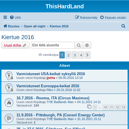
ThisHardLand
UKK
Rekisteröidy
Kirjaudu sisään
E
Etusivu
Open all night
Kiertue 2016
t
Kiertue 2016
s
Etsi
Tarkennettu haku
Uusi Aihe
i
1
2
3
4
Seuraava
95 viestiketjua
Aiheet
Varmistuneet USA-keikat syksyllä 2016
Uusin viesti Kirjoittaja
jjvirta
«
09.05.2016 13:18
Varmistuneet Eurooppa-keikat 2016
Uusin viesti Kirjoittaja
Riku
«
26.01.2016 11:02
16.7.2016 - Rooma, ITA (Circus Maximus)
Uusin viesti Kirjoittaja
THE Badlands Man
«
04.11.2021 14:11
Vastaukset:
124
1
10
11
12
13
…
11.9.2016 - Pittsburgh, PA (Consol Energy Center)
Uusin viesti Kirjoittaja
THE Badlands Man
«
31.10.2021 15:11
Vastaukset:
2