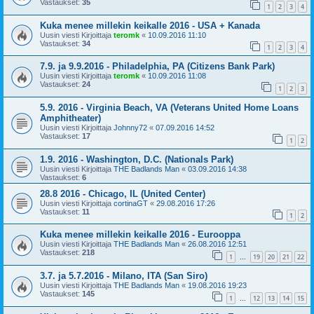
Vastaukset:
35
1
2
3
4
Kuka menee millekin keikalle 2016 - USA + Kanada
Uusin viesti Kirjoittaja
teromk
«
10.09.2016 11:10
Vastaukset:
34
1
2
3
4
7.9. ja 9.9.2016 - Philadelphia, PA (Citizens Bank Park)
Uusin viesti Kirjoittaja
teromk
«
10.09.2016 11:08
Vastaukset:
24
1
2
3
5.9. 2016 - Virginia Beach, VA (Veterans United Home Loans
Amphitheater)
Uusin viesti Kirjoittaja
Johnny72
«
07.09.2016 14:52
Vastaukset:
17
1
2
1.9. 2016 - Washington, D.C. (Nationals Park)
Uusin viesti Kirjoittaja
THE Badlands Man
«
03.09.2016 14:38
Vastaukset:
6
28.8 2016 - Chicago, IL (United Center)
Uusin viesti Kirjoittaja
cortinaGT
«
29.08.2016 17:26
Vastaukset:
11
1
2
Kuka menee millekin keikalle 2016 - Eurooppa
Uusin viesti Kirjoittaja
THE Badlands Man
«
26.08.2016 12:51
Vastaukset:
218
1
19
20
21
22
…
3.7. ja 5.7.2016 - Milano, ITA (San Siro)
Uusin viesti Kirjoittaja
THE Badlands Man
«
19.08.2016 19:23
Vastaukset:
145
1
12
13
14
15
…