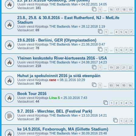
25. ja 27.6.2016 -Göteborg, Sve (Ullevi)
Uusin viesti Kirjoittaja
THE Badlands Man
«
04.02.2021 14:05
Vastaukset:
181
1
16
17
18
19
…
23.8., 25.8. & 30.8.2016 – East Rutherford, NJ – MetLife
Stadium
Uusin viesti Kirjoittaja
THE Badlands Man
«
28.12.2018 1:19
Vastaukset:
69
1
4
5
6
7
…
19.6.2016 - Berliini, GER (Olympiastadion)
Uusin viesti Kirjoittaja
THE Badlands Man
«
21.06.2018 0:47
Vastaukset:
78
1
5
6
7
8
…
Yleinen keskustelu River-kiertueesta 2016 - USA
Uusin viesti Kirjoittaja
THE Badlands Man
«
24.08.2017 14:23
Vastaukset:
218
1
19
20
21
22
…
Huhut ja spekuloinnit 2016 ja siitä eteenpäin
Uusin viesti Kirjoittaja
rane
«
08.11.2016 10:29
Vastaukset:
954
1
93
94
95
96
…
Book Tour 2016
Uusin viesti Kirjoittaja
Liisa S
«
25.10.2016 7:43
Vastaukset:
44
1
2
3
4
5
9.7. 2016 - Werchter, BEL (Festival Park)
Uusin viesti Kirjoittaja
THE Badlands Man
«
13.10.2016 14:21
Vastaukset:
20
1
2
3
ke 14.9.2016, Foxborough, MA (Gillette Stadium)
Uusin viesti Kirjoittaja
THE Badlands Man
«
30.09.2016 23:48