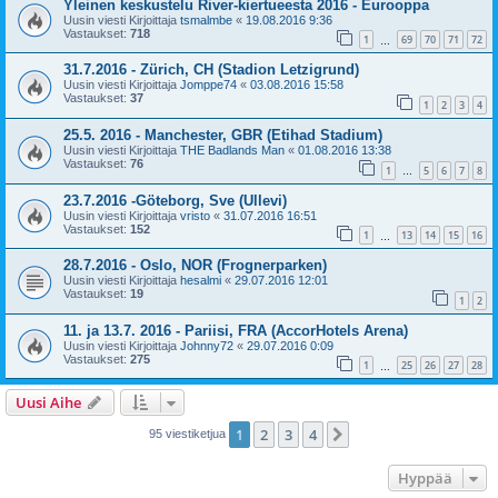
Yleinen keskustelu River-kiertueesta 2016 - Eurooppa
Uusin viesti Kirjoittaja
tsmalmbe
«
19.08.2016 9:36
Vastaukset:
718
1
69
70
71
72
…
31.7.2016 - Zürich, CH (Stadion Letzigrund)
Uusin viesti Kirjoittaja
Jomppe74
«
03.08.2016 15:58
Vastaukset:
37
1
2
3
4
25.5. 2016 - Manchester, GBR (Etihad Stadium)
Uusin viesti Kirjoittaja
THE Badlands Man
«
01.08.2016 13:38
Vastaukset:
76
1
5
6
7
8
…
23.7.2016 -Göteborg, Sve (Ullevi)
Uusin viesti Kirjoittaja
vristo
«
31.07.2016 16:51
Vastaukset:
152
1
13
14
15
16
…
28.7.2016 - Oslo, NOR (Frognerparken)
Uusin viesti Kirjoittaja
hesalmi
«
29.07.2016 12:01
Vastaukset:
19
1
2
11. ja 13.7. 2016 - Pariisi, FRA (AccorHotels Arena)
Uusin viesti Kirjoittaja
Johnny72
«
29.07.2016 0:09
Vastaukset:
275
1
25
26
27
28
…
Uusi Aihe
1
2
3
4
Seuraava
95 viestiketjua
Hyppää