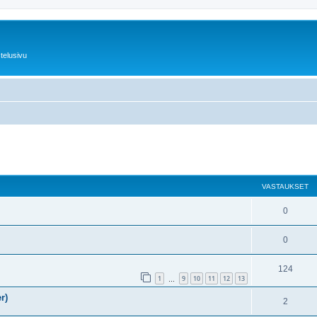
telusivu
nettu haku
VASTAUKSET
0
0
124
1
9
10
11
12
13
…
r)
2