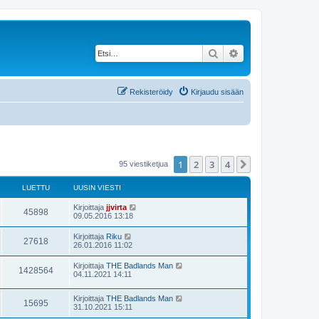
Etsi
Tarkennettu haku
Rekisteröidy
Kirjaudu sisään
1
2
3
4
Seuraava
95 viestiketjua
LUETTU
UUSIN VIESTI
Kirjoittaja
jjvirta
45898
09.05.2016 13:18
Kirjoittaja
Riku
27618
26.01.2016 11:02
Kirjoittaja
THE Badlands Man
1428564
04.11.2021 14:11
Kirjoittaja
THE Badlands Man
15695
31.10.2021 15:11