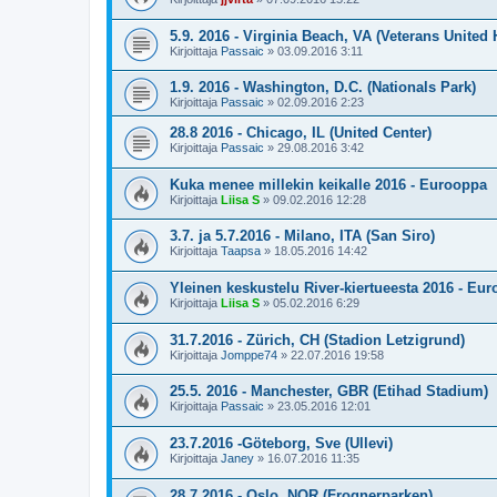
5.9. 2016 - Virginia Beach, VA (Veterans Unite
Kirjoittaja
Passaic
»
03.09.2016 3:11
1.9. 2016 - Washington, D.C. (Nationals Park)
Kirjoittaja
Passaic
»
02.09.2016 2:23
28.8 2016 - Chicago, IL (United Center)
Kirjoittaja
Passaic
»
29.08.2016 3:42
Kuka menee millekin keikalle 2016 - Eurooppa
Kirjoittaja
Liisa S
»
09.02.2016 12:28
3.7. ja 5.7.2016 - Milano, ITA (San Siro)
Kirjoittaja
Taapsa
»
18.05.2016 14:42
Yleinen keskustelu River-kiertueesta 2016 - Eu
Kirjoittaja
Liisa S
»
05.02.2016 6:29
31.7.2016 - Zürich, CH (Stadion Letzigrund)
Kirjoittaja
Jomppe74
»
22.07.2016 19:58
25.5. 2016 - Manchester, GBR (Etihad Stadium)
Kirjoittaja
Passaic
»
23.05.2016 12:01
23.7.2016 -Göteborg, Sve (Ullevi)
Kirjoittaja
Janey
»
16.07.2016 11:35
28.7.2016 - Oslo, NOR (Frognerparken)