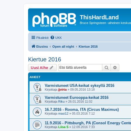
ThisHardLand
Bruce Springsteen -aiheinen keskus
Pikalinkit
UKK
Etusivu
Open all night
Kiertue 2016
Kiertue 2016
Etsi
Tarken
Uusi Aihe
AIHEET
Varmistuneet USA-keikat syksyllä 2016
Kirjoittaja
jjvirta
»
09.05.2016 13:18
Varmistuneet Eurooppa-keikat 2016
Kirjoittaja
Riku
»
26.01.2016 11:02
16.7.2016 - Rooma, ITA (Circus Maximus)
Kirjoittaja
masi12
»
05.03.2016 7:12
11.9.2016 - Pittsburgh, PA (Consol Energy Cente
Kirjoittaja
Liisa S
»
12.09.2016 7:33