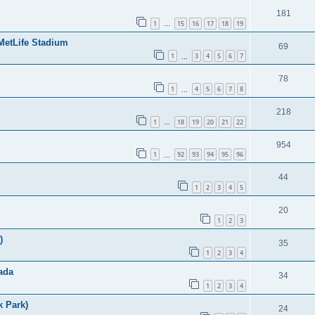
181
1
15
16
17
18
19
…
 MetLife Stadium
69
1
3
4
5
6
7
…
78
1
4
5
6
7
8
…
218
1
18
19
20
21
22
…
954
1
92
93
94
95
96
…
44
1
2
3
4
5
20
1
2
3
)
35
1
2
3
4
ada
34
1
2
3
4
k Park)
24