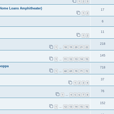
1
2
3
d Home Loans Amphitheater)
17
1
2
6
11
1
2
218
1
18
19
20
21
22
…
145
1
11
12
13
14
15
…
rooppa
718
1
68
69
70
71
72
…
37
1
2
3
4
76
1
4
5
6
7
8
…
152
1
12
13
14
15
16
…