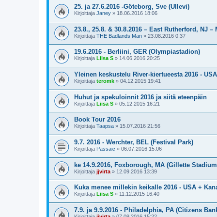
25. ja 27.6.2016 -Göteborg, Sve (Ullevi)
Kirjoittaja
Janey
»
18.06.2016 18:06
23.8., 25.8. & 30.8.2016 – East Rutherford, NJ –
Kirjoittaja
THE Badlands Man
»
23.08.2016 0:37
19.6.2016 - Berliini, GER (Olympiastadion)
Kirjoittaja
Liisa S
»
14.06.2016 20:25
Yleinen keskustelu River-kiertueesta 2016 - USA
Kirjoittaja
teromk
»
04.12.2015 19:41
Huhut ja spekuloinnit 2016 ja siitä eteenpäin
Kirjoittaja
Liisa S
»
05.12.2015 16:21
Book Tour 2016
Kirjoittaja
Taapsa
»
15.07.2016 21:56
9.7. 2016 - Werchter, BEL (Festival Park)
Kirjoittaja
Passaic
»
06.07.2016 15:06
ke 14.9.2016, Foxborough, MA (Gillette Stadium
Kirjoittaja
jjvirta
»
12.09.2016 13:39
Kuka menee millekin keikalle 2016 - USA + Kan
Kirjoittaja
Liisa S
»
11.12.2015 16:40
7.9. ja 9.9.2016 - Philadelphia, PA (Citizens Ban
Kirjoittaja
jjvirta
»
07.09.2016 15:22