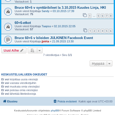
Vastaukset:
1
Bruce 60+6 v synttäribileet la 3.10.2015 Kuudes Linja, HKI
Uusin viesti Kirjoittaja
Sandy
«
03.10.2015 17:39
Vastaukset:
75
1
5
6
7
8
…
60+6-etkot
Uusin viesti Kirjoittaja
Taapsa
«
02.10.2015 22:05
Vastaukset:
57
1
2
3
4
5
6
Bruce 60+6 v bileiden JULKINEN Facebook Event
Uusin viesti Kirjoittaja
jjvirta
«
21.09.2015 13:30
Uusi Aihe
7 viestiketjua • Sivu
1
/
1
Hyppää
KESKUSTELUALUEEN OIKEUDET
Et voi
kirjoittaa uusia viestejä
Et voi
vastata viestiketjuihin
Et voi
muokata omia viestejäsi
Et voi
poistaa omia viestejäsi
Et voi
lähettää liitetiedostoja
Etusivu
Poista evästeet
Kaikki ajat ovat
UTC+03:00
Keskustelufoorumin ohjelmisto
phpBB
® Forum Software © phpBB Limited