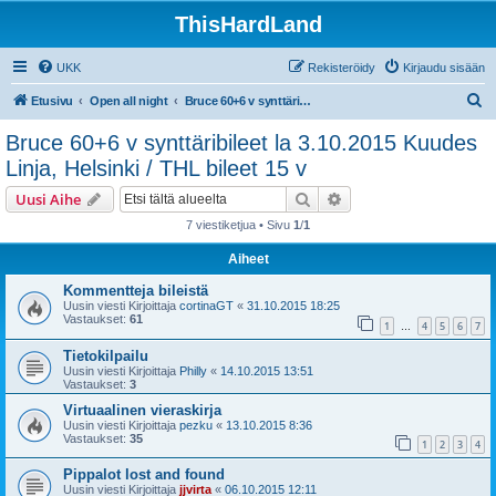
ThisHardLand
UKK
Rekisteröidy
Kirjaudu sisään
E
Etusivu
Open all night
Bruce 60+6 v synttäribileet la 3.10.2015 Kuudes Linja, Helsinki / THL bileet 15 v
t
Bruce 60+6 v synttäribileet la 3.10.2015 Kuudes
s
Linja, Helsinki / THL bileet 15 v
i
Etsi
Tarkennettu haku
Uusi Aihe
7 viestiketjua • Sivu
1
/
1
Aiheet
Kommentteja bileistä
Uusin viesti Kirjoittaja
cortinaGT
«
31.10.2015 18:25
Vastaukset:
61
1
4
5
6
7
…
Tietokilpailu
Uusin viesti Kirjoittaja
Philly
«
14.10.2015 13:51
Vastaukset:
3
Virtuaalinen vieraskirja
Uusin viesti Kirjoittaja
pezku
«
13.10.2015 8:36
Vastaukset:
35
1
2
3
4
Pippalot lost and found
Uusin viesti Kirjoittaja
jjvirta
«
06.10.2015 12:11