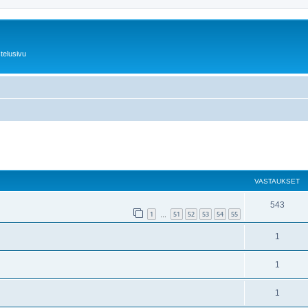
telusivu
nettu haku
VASTAUKSET
543
1
51
52
53
54
55
…
1
1
1