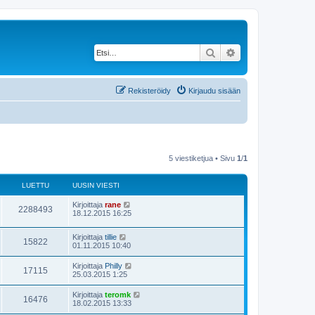
Etsi
Tarkennettu haku
Rekisteröidy
Kirjaudu sisään
5 viestiketjua • Sivu
1
/
1
LUETTU
UUSIN VIESTI
Kirjoittaja
rane
2288493
18.12.2015 16:25
Kirjoittaja
tillie
15822
01.11.2015 10:40
Kirjoittaja
Philly
17115
25.03.2015 1:25
Kirjoittaja
teromk
16476
18.02.2015 13:33