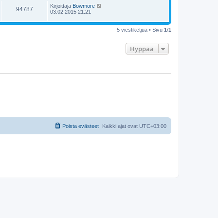
Kirjoittaja
Bowmore
94787
03.02.2015 21:21
5 viestiketjua • Sivu
1
/
1
Hyppää
Poista evästeet
Kaikki ajat ovat
UTC+03:00