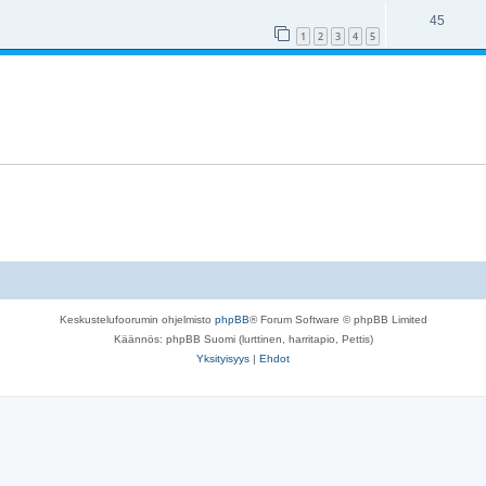
45
1
2
3
4
5
Keskustelufoorumin ohjelmisto
phpBB
® Forum Software © phpBB Limited
Käännös: phpBB Suomi (lurttinen, harritapio, Pettis)
Yksityisyys
|
Ehdot