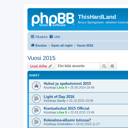
ThisHardLand
Bruce Springsteen -aiheinen keskus
Pikalinkit
UKK
Etusivu
Open all night
Vuosi 2015
Vuosi 2015
Etsi
Tarken
Uusi Aihe
AIHEET
Huhut ja spekuloinnit 2015
Kirjoittaja
Liisa S
»
25.08.2014 16:46
Light of Day 2016
Kirjoittaja
Sandy
»
31.10.2015 19:38
Kiertuehuhut 2015 Official
Kirjoittaja
Liisa S
»
22.03.2015 13:46
Kokoelma-albumi tulossa?
Kirjoittaja
Onniveikko
»
18.02.2015 11:27