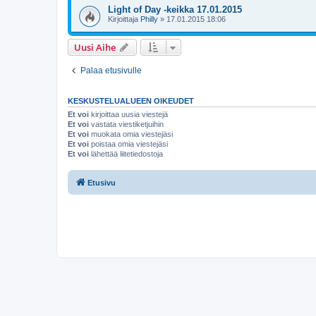
Light of Day -keikka 17.01.2015
Kirjoittaja
Philly
»
17.01.2015 18:06
Uusi Aihe
Palaa etusivulle
KESKUSTELUALUEEN OIKEUDET
Et voi
kirjoittaa uusia viestejä
Et voi
vastata viestiketjuihin
Et voi
muokata omia viestejäsi
Et voi
poistaa omia viestejäsi
Et voi
lähettää liitetiedostoja
Etusivu