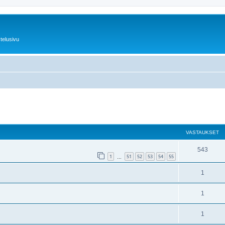
telusivu
nettu haku
VASTAUKSET
543
1
51
52
53
54
55
…
1
1
1