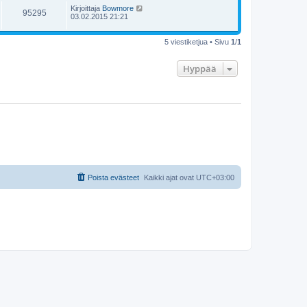
Kirjoittaja
Bowmore
95295
03.02.2015 21:21
5 viestiketjua • Sivu
1
/
1
Hyppää
Poista evästeet
Kaikki ajat ovat
UTC+03:00