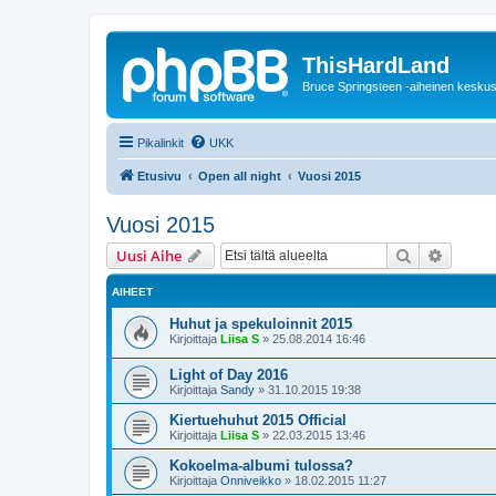
ThisHardLand
Bruce Springsteen -aiheinen keskus
Pikalinkit
UKK
Etusivu
Open all night
Vuosi 2015
Vuosi 2015
Etsi
Tarken
Uusi Aihe
AIHEET
Huhut ja spekuloinnit 2015
Kirjoittaja
Liisa S
»
25.08.2014 16:46
Light of Day 2016
Kirjoittaja
Sandy
»
31.10.2015 19:38
Kiertuehuhut 2015 Official
Kirjoittaja
Liisa S
»
22.03.2015 13:46
Kokoelma-albumi tulossa?
Kirjoittaja
Onniveikko
»
18.02.2015 11:27