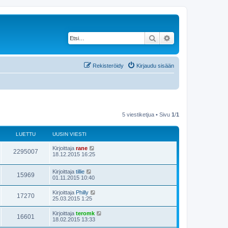
Etsi
Tarkennettu haku
Rekisteröidy
Kirjaudu sisään
5 viestiketjua • Sivu
1
/
1
LUETTU
UUSIN VIESTI
Kirjoittaja
rane
2295007
18.12.2015 16:25
Kirjoittaja
tillie
15969
01.11.2015 10:40
Kirjoittaja
Philly
17270
25.03.2015 1:25
Kirjoittaja
teromk
16601
18.02.2015 13:33