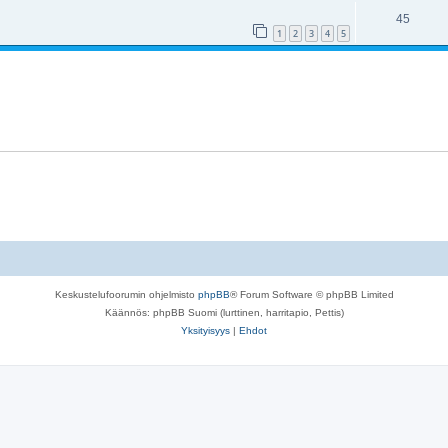
45
1
2
3
4
5
Keskustelufoorumin ohjelmisto
phpBB
® Forum Software © phpBB Limited
Käännös: phpBB Suomi (lurttinen, harritapio, Pettis)
Yksityisyys
|
Ehdot