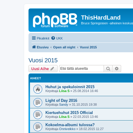
ThisHardLand
Bruce Springsteen -aiheinen keskus
Pikalinkit
UKK
Etusivu
Open all night
Vuosi 2015
Vuosi 2015
Etsi
Tarken
Uusi Aihe
AIHEET
Huhut ja spekuloinnit 2015
Kirjoittaja
Liisa S
»
25.08.2014 16:46
Light of Day 2016
Kirjoittaja
Sandy
»
31.10.2015 19:38
Kiertuehuhut 2015 Official
Kirjoittaja
Liisa S
»
22.03.2015 13:46
Kokoelma-albumi tulossa?
Kirjoittaja
Onniveikko
»
18.02.2015 11:27