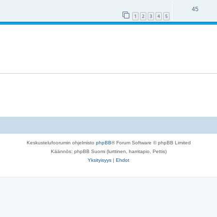
45
1
2
3
4
5
Keskustelufoorumin ohjelmisto
phpBB
® Forum Software © phpBB Limited
Käännös: phpBB Suomi (lurttinen, harritapio, Pettis)
Yksityisyys
|
Ehdot