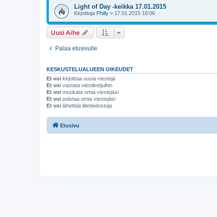
Light of Day -keikka 17.01.2015
Kirjoittaja
Philly
»
17.01.2015 18:06
Uusi Aihe
Palaa etusivulle
KESKUSTELUALUEEN OIKEUDET
Et voi
kirjoittaa uusia viestejä
Et voi
vastata viestiketjuihin
Et voi
muokata omia viestejäsi
Et voi
poistaa omia viestejäsi
Et voi
lähettää liitetiedostoja
Etusivu