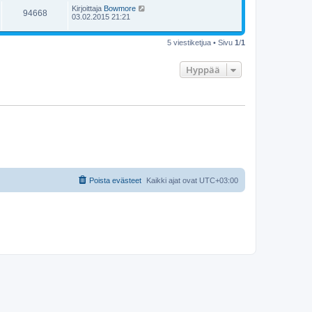
Kirjoittaja
Bowmore
94668
03.02.2015 21:21
5 viestiketjua • Sivu
1
/
1
Hyppää
Poista evästeet
Kaikki ajat ovat
UTC+03:00