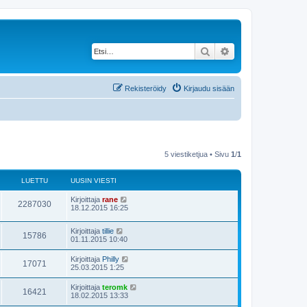
Etsi
Tarkennettu haku
Rekisteröidy
Kirjaudu sisään
5 viestiketjua • Sivu
1
/
1
LUETTU
UUSIN VIESTI
Kirjoittaja
rane
2287030
18.12.2015 16:25
Kirjoittaja
tillie
15786
01.11.2015 10:40
Kirjoittaja
Philly
17071
25.03.2015 1:25
Kirjoittaja
teromk
16421
18.02.2015 13:33