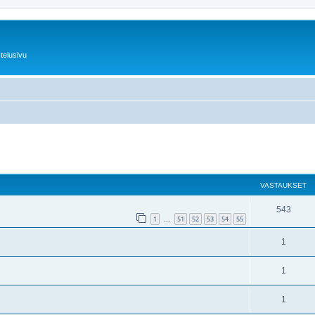
telusivu
nettu haku
VASTAUKSET
543
1
51
52
53
54
55
…
1
1
1