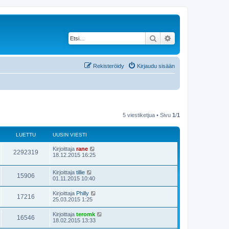
Etsi
Tarkennettu haku
Rekisteröidy
Kirjaudu sisään
5 viestiketjua • Sivu
1
/
1
LUETTU
UUSIN VIESTI
Kirjoittaja
rane
2292319
18.12.2015 16:25
Kirjoittaja
tillie
15906
01.11.2015 10:40
Kirjoittaja
Philly
17216
25.03.2015 1:25
Kirjoittaja
teromk
16546
18.02.2015 13:33