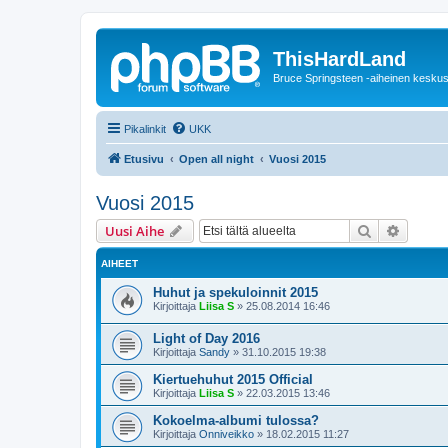
ThisHardLand
Bruce Springsteen -aiheinen keskus
Pikalinkit
UKK
Etusivu
Open all night
Vuosi 2015
Vuosi 2015
Etsi
Tarken
Uusi Aihe
AIHEET
Huhut ja spekuloinnit 2015
Kirjoittaja
Liisa S
»
25.08.2014 16:46
Light of Day 2016
Kirjoittaja
Sandy
»
31.10.2015 19:38
Kiertuehuhut 2015 Official
Kirjoittaja
Liisa S
»
22.03.2015 13:46
Kokoelma-albumi tulossa?
Kirjoittaja
Onniveikko
»
18.02.2015 11:27