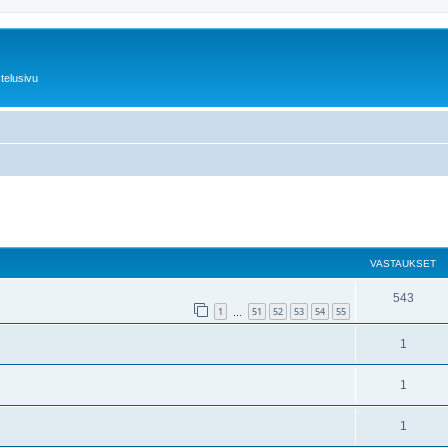
telusivu
nettu haku
VASTAUKSET
543
1
51
52
53
54
55
…
1
1
1