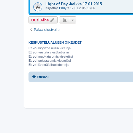
Light of Day -keikka 17.01.2015
Kirjoittaja
Philly
»
17.01.2015 18:06
Uusi Aihe
Palaa etusivulle
KESKUSTELUALUEEN OIKEUDET
Et voi
kirjoittaa uusia viestejä
Et voi
vastata viestiketjuihin
Et voi
muokata omia viestejäsi
Et voi
poistaa omia viestejäsi
Et voi
lähettää liitetiedostoja
Etusivu