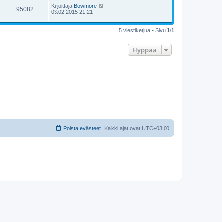
Kirjoittaja
Bowmore
95082
03.02.2015 21:21
5 viestiketjua • Sivu
1
/
1
Hyppää
Poista evästeet
Kaikki ajat ovat
UTC+03:00