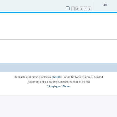
45
1
2
3
4
5
Keskustelufoorumin ohjelmisto
phpBB
® Forum Software © phpBB Limited
Käännös: phpBB Suomi (lurttinen, harritapio, Pettis)
Yksityisyys
|
Ehdot