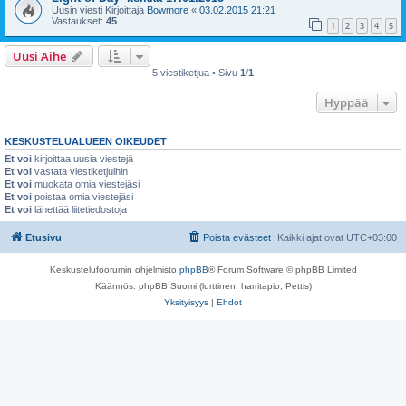
Uusin viesti Kirjoittaja
Bowmore
«
03.02.2015 21:21
Vastaukset:
45
1
2
3
4
5
Uusi Aihe
5 viestiketjua • Sivu
1
/
1
Hyppää
KESKUSTELUALUEEN OIKEUDET
Et voi
kirjoittaa uusia viestejä
Et voi
vastata viestiketjuihin
Et voi
muokata omia viestejäsi
Et voi
poistaa omia viestejäsi
Et voi
lähettää liitetiedostoja
Etusivu
Poista evästeet
Kaikki ajat ovat
UTC+03:00
Keskustelufoorumin ohjelmisto
phpBB
® Forum Software © phpBB Limited
Käännös: phpBB Suomi (lurttinen, harritapio, Pettis)
Yksityisyys
|
Ehdot