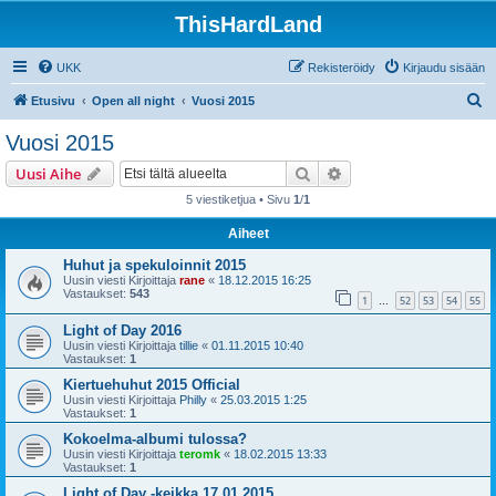
ThisHardLand
UKK
Rekisteröidy
Kirjaudu sisään
E
Etusivu
Open all night
Vuosi 2015
t
Vuosi 2015
s
Etsi
Tarkennettu haku
Uusi Aihe
i
5 viestiketjua • Sivu
1
/
1
Aiheet
Huhut ja spekuloinnit 2015
Uusin viesti Kirjoittaja
rane
«
18.12.2015 16:25
Vastaukset:
543
1
52
53
54
55
…
Light of Day 2016
Uusin viesti Kirjoittaja
tillie
«
01.11.2015 10:40
Vastaukset:
1
Kiertuehuhut 2015 Official
Uusin viesti Kirjoittaja
Philly
«
25.03.2015 1:25
Vastaukset:
1
Kokoelma-albumi tulossa?
Uusin viesti Kirjoittaja
teromk
«
18.02.2015 13:33
Vastaukset:
1
Light of Day -keikka 17.01.2015