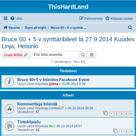
ThisHardLand
UKK
Rekisteröidy
Kirjaudu sisään
E
Etusivu
Open all night
Bruce 60 + 5 v synttäribileet la 27.9.2014 Kuudes Linja, Helsinki
t
Bruce 60 + 5 v synttäribileet la 27.9.2014 Kuudes
s
Linja, Helsinki
i
Etsi
Tarkennettu haku
Uusi Aihe
7 viestiketjua • Sivu
1
/
1
Tiedotteet
Bruce 60+5 v bileiden Facebook Event
Uusin viesti Kirjoittaja
jjvirta
«
20.05.2014 9:39
Aiheet
Kommentteja bileistä
Uusin viesti Kirjoittaja
cortinaGT
«
05.10.2014 20:36
Vastaukset:
47
1
2
3
4
5
Tietokilpailu
Uusin viesti Kirjoittaja
Ile
«
05.10.2014 18:57
Vastaukset:
21
1
2
3