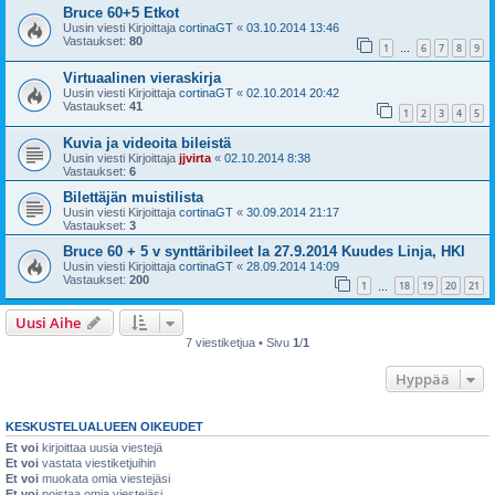
Bruce 60+5 Etkot
Uusin viesti Kirjoittaja
cortinaGT
«
03.10.2014 13:46
Vastaukset:
80
1
6
7
8
9
…
Virtuaalinen vieraskirja
Uusin viesti Kirjoittaja
cortinaGT
«
02.10.2014 20:42
Vastaukset:
41
1
2
3
4
5
Kuvia ja videoita bileistä
Uusin viesti Kirjoittaja
jjvirta
«
02.10.2014 8:38
Vastaukset:
6
Bilettäjän muistilista
Uusin viesti Kirjoittaja
cortinaGT
«
30.09.2014 21:17
Vastaukset:
3
Bruce 60 + 5 v synttäribileet la 27.9.2014 Kuudes Linja, HKI
Uusin viesti Kirjoittaja
cortinaGT
«
28.09.2014 14:09
Vastaukset:
200
1
18
19
20
21
…
Uusi Aihe
7 viestiketjua • Sivu
1
/
1
Hyppää
KESKUSTELUALUEEN OIKEUDET
Et voi
kirjoittaa uusia viestejä
Et voi
vastata viestiketjuihin
Et voi
muokata omia viestejäsi
Et voi
poistaa omia viestejäsi