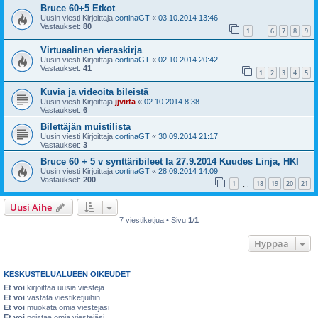
Bruce 60+5 Etkot
Uusin viesti Kirjoittaja
cortinaGT
«
03.10.2014 13:46
Vastaukset:
80
1
6
7
8
9
…
Virtuaalinen vieraskirja
Uusin viesti Kirjoittaja
cortinaGT
«
02.10.2014 20:42
Vastaukset:
41
1
2
3
4
5
Kuvia ja videoita bileistä
Uusin viesti Kirjoittaja
jjvirta
«
02.10.2014 8:38
Vastaukset:
6
Bilettäjän muistilista
Uusin viesti Kirjoittaja
cortinaGT
«
30.09.2014 21:17
Vastaukset:
3
Bruce 60 + 5 v synttäribileet la 27.9.2014 Kuudes Linja, HKI
Uusin viesti Kirjoittaja
cortinaGT
«
28.09.2014 14:09
Vastaukset:
200
1
18
19
20
21
…
Uusi Aihe
7 viestiketjua • Sivu
1
/
1
Hyppää
KESKUSTELUALUEEN OIKEUDET
Et voi
kirjoittaa uusia viestejä
Et voi
vastata viestiketjuihin
Et voi
muokata omia viestejäsi
Et voi
poistaa omia viestejäsi