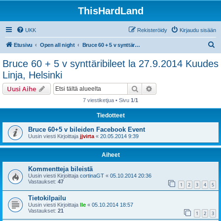
ThisHardLand
UKK
Rekisteröidy
Kirjaudu sisään
E
Etusivu
Open all night
Bruce 60 + 5 v synttäribileet la 27.9.2014 Kuudes Linja, Helsinki
t
Bruce 60 + 5 v synttäribileet la 27.9.2014 Kuudes
s
Linja, Helsinki
i
Etsi
Tarkennettu haku
Uusi Aihe
7 viestiketjua • Sivu
1
/
1
Tiedotteet
Bruce 60+5 v bileiden Facebook Event
Uusin viesti Kirjoittaja
jjvirta
«
20.05.2014 9:39
Aiheet
Kommentteja bileistä
Uusin viesti Kirjoittaja
cortinaGT
«
05.10.2014 20:36
Vastaukset:
47
1
2
3
4
5
Tietokilpailu
Uusin viesti Kirjoittaja
Ile
«
05.10.2014 18:57
Vastaukset:
21
1
2
3