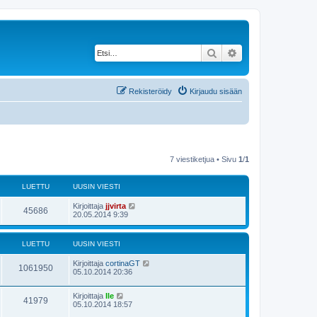
Etsi
Tarkennettu haku
Rekisteröidy
Kirjaudu sisään
7 viestiketjua • Sivu
1
/
1
LUETTU
UUSIN VIESTI
Kirjoittaja
jjvirta
45686
20.05.2014 9:39
LUETTU
UUSIN VIESTI
Kirjoittaja
cortinaGT
1061950
05.10.2014 20:36
Kirjoittaja
Ile
41979
05.10.2014 18:57