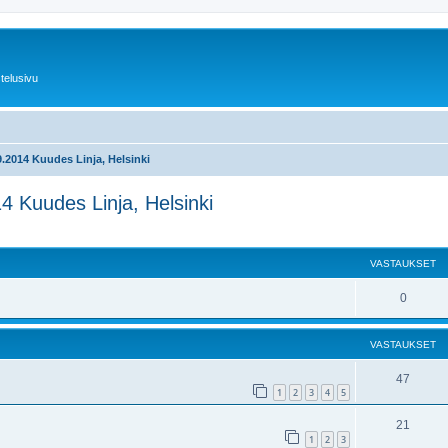
telusivu
.9.2014 Kuudes Linja, Helsinki
14 Kuudes Linja, Helsinki
nettu haku
VASTAUKSET
0
VASTAUKSET
47
1
2
3
4
5
21
1
2
3