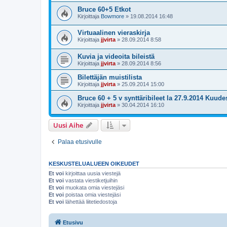
Bruce 60+5 Etkot
Kirjoittaja
Bowmore
»
19.08.2014 16:48
Virtuaalinen vieraskirja
Kirjoittaja
jjvirta
»
28.09.2014 8:58
Kuvia ja videoita bileistä
Kirjoittaja
jjvirta
»
28.09.2014 8:56
Bilettäjän muistilista
Kirjoittaja
jjvirta
»
25.09.2014 15:00
Bruce 60 + 5 v synttäribileet la 27.9.2014 Kuude
Kirjoittaja
jjvirta
»
30.04.2014 16:10
Uusi Aihe
Palaa etusivulle
KESKUSTELUALUEEN OIKEUDET
Et voi
kirjoittaa uusia viestejä
Et voi
vastata viestiketjuihin
Et voi
muokata omia viestejäsi
Et voi
poistaa omia viestejäsi
Et voi
lähettää liitetiedostoja
Etusivu