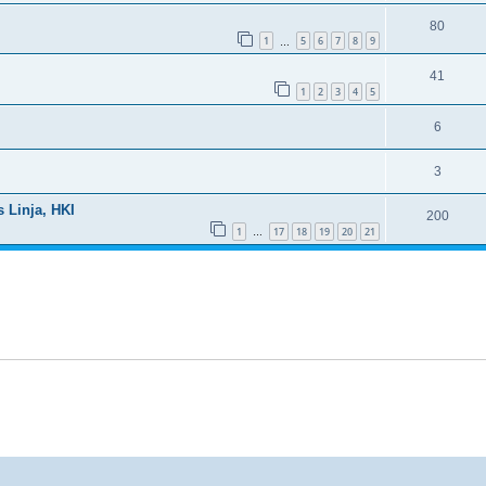
80
1
5
6
7
8
9
…
41
1
2
3
4
5
6
3
s Linja, HKI
200
1
17
18
19
20
21
…