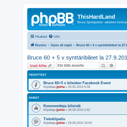
ThisHardLand
Bruce Springsteen -aiheinen keskus
Pikalinkit
UKK
Etusivu
Open all night
Bruce 60 + 5 v synttäribileet la 27
Bruce 60 + 5 v synttäribileet la 27.9.20
Etsi
Tarken
Uusi Aihe
TIEDOTTEET
Bruce 60+5 v bileiden Facebook Event
Kirjoittaja
jjvirta
»
20.05.2014 9:39
AIHEET
Kommentteja bileistä
Kirjoittaja
jjvirta
»
28.09.2014 2:52
Tietokilpailu
Kirjoittaja
jjvirta
»
29.09.2014 16:54