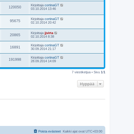
Kirjoittaja
cortinaGT
120050
03.10.2014 13:46
Kirjoittaja
cortinaGT
95675
02.10.2014 20:42
Kirjoittaja
jjvirta
20865
02.10.2014 8:38
Kirjoittaja
cortinaGT
16891
30.09.2014 21:17
Kirjoittaja
cortinaGT
191998
28.09.2014 14:09
7 viestiketjua • Sivu
1
/
1
Hyppää
Poista evästeet
Kaikki ajat ovat
UTC+03:00