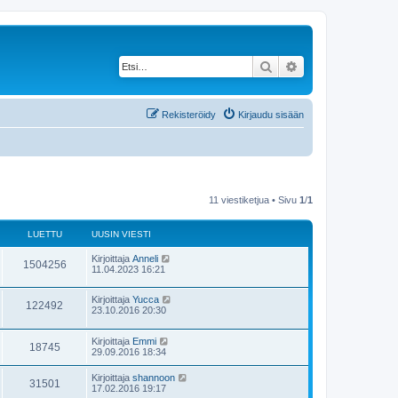
Etsi
Tarkennettu haku
Rekisteröidy
Kirjaudu sisään
11 viestiketjua • Sivu
1
/
1
LUETTU
UUSIN VIESTI
Kirjoittaja
Anneli
1504256
11.04.2023 16:21
Kirjoittaja
Yucca
122492
23.10.2016 20:30
Kirjoittaja
Emmi
18745
29.09.2016 18:34
Kirjoittaja
shannoon
31501
17.02.2016 19:17