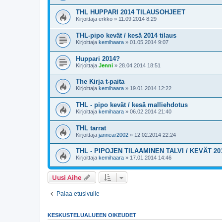
THL HUPPARI 2014 TILAUSOHJEET
Kirjoittaja
erkko
»
11.09.2014 8:29
THL-pipo kevät / kesä 2014 tilaus
Kirjoittaja
kemihaara
»
01.05.2014 9:07
Huppari 2014?
Kirjoittaja
Jenni
»
28.04.2014 18:51
The Kirja t-paita
Kirjoittaja
kemihaara
»
19.01.2014 12:22
THL - pipo kevät / kesä malliehdotus
Kirjoittaja
kemihaara
»
06.02.2014 21:40
THL tarrat
Kirjoittaja
jannear2002
»
12.02.2014 22:24
THL - PIPOJEN TILAAMINEN TALVI / KEVÄT 20
Kirjoittaja
kemihaara
»
17.01.2014 14:46
Uusi Aihe
Palaa etusivulle
KESKUSTELUALUEEN OIKEUDET