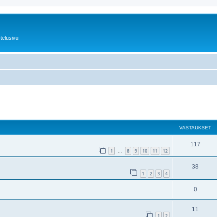
telusivu
nettu haku
VASTAUKSET
117
1
8
9
10
11
12
…
38
1
2
3
4
0
11
1
2