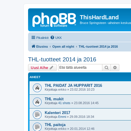
ThisHardLand
Bruce Springsteen -aiheinen keskus
Pikalinkit
UKK
Etusivu
Open all night
THL-tuotteet 2014 ja 2016
THL-tuotteet 2014 ja 2016
Etsi
Tarken
Uusi Aihe
AIHEET
THL PAIDAT JA HUPPARIT 2016
Kirjoittaja
erkko
»
23.02.2016 10:23
THL mukit
Kirjoittaja
41 shots
»
23.08.2016 14:45
Kalenteri 2017
Kirjoittaja
Emmi
»
29.09.2016 18:34
THL paitoja
Kirjoittaja
erkko
»
20.01.2014 12:46