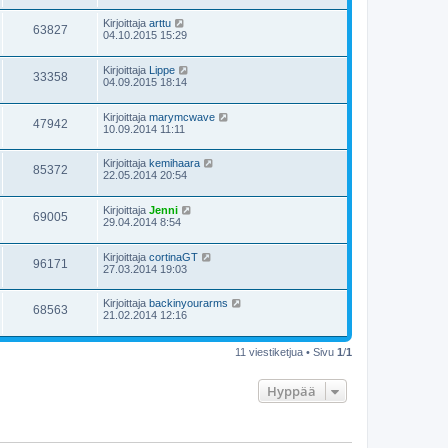
Kirjoittaja
arttu
63827
04.10.2015 15:29
Kirjoittaja
Lippe
33358
04.09.2015 18:14
Kirjoittaja
marymcwave
47942
10.09.2014 11:11
Kirjoittaja
kemihaara
85372
22.05.2014 20:54
Kirjoittaja
Jenni
69005
29.04.2014 8:54
Kirjoittaja
cortinaGT
96171
27.03.2014 19:03
Kirjoittaja
backinyourarms
68563
21.02.2014 12:16
11 viestiketjua • Sivu
1
/
1
Hyppää