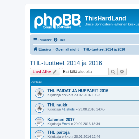
ThisHardLand
Bruce Springsteen -aiheinen keskus
Pikalinkit
UKK
Etusivu
Open all night
THL-tuotteet 2014 ja 2016
THL-tuotteet 2014 ja 2016
Etsi
Tarken
Uusi Aihe
AIHEET
THL PAIDAT JA HUPPARIT 2016
Kirjoittaja
erkko
»
23.02.2016 10:23
THL mukit
Kirjoittaja
41 shots
»
23.08.2016 14:45
Kalenteri 2017
Kirjoittaja
Emmi
»
29.09.2016 18:34
THL paitoja
Kirjoittaja
erkko
»
20.01.2014 12:46