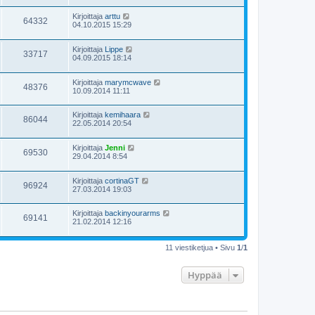
Kirjoittaja
arttu
64332
04.10.2015 15:29
Kirjoittaja
Lippe
33717
04.09.2015 18:14
Kirjoittaja
marymcwave
48376
10.09.2014 11:11
Kirjoittaja
kemihaara
86044
22.05.2014 20:54
Kirjoittaja
Jenni
69530
29.04.2014 8:54
Kirjoittaja
cortinaGT
96924
27.03.2014 19:03
Kirjoittaja
backinyourarms
69141
21.02.2014 12:16
11 viestiketjua • Sivu
1
/
1
Hyppää