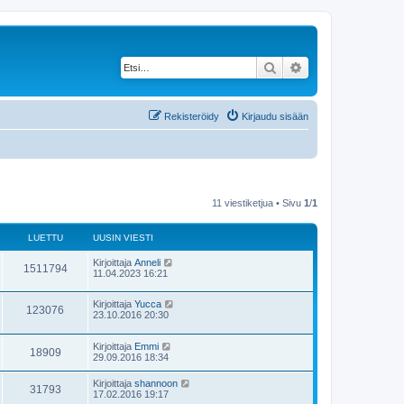
Etsi
Tarkennettu haku
Rekisteröidy
Kirjaudu sisään
11 viestiketjua • Sivu
1
/
1
LUETTU
UUSIN VIESTI
Kirjoittaja
Anneli
1511794
11.04.2023 16:21
Kirjoittaja
Yucca
123076
23.10.2016 20:30
Kirjoittaja
Emmi
18909
29.09.2016 18:34
Kirjoittaja
shannoon
31793
17.02.2016 19:17