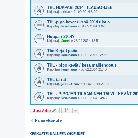
THL HUPPARI 2014 TILAUSOHJEET
Kirjoittaja
erkko
»
11.09.2014 8:29
THL-pipo kevät / kesä 2014 tilaus
Kirjoittaja
kemihaara
»
01.05.2014 9:07
Huppari 2014?
Kirjoittaja
Jenni
»
28.04.2014 18:51
The Kirja t-paita
Kirjoittaja
kemihaara
»
19.01.2014 12:22
THL - pipo kevät / kesä malliehdotus
Kirjoittaja
kemihaara
»
06.02.2014 21:40
THL tarrat
Kirjoittaja
jannear2002
»
12.02.2014 22:24
THL - PIPOJEN TILAAMINEN TALVI / KEVÄT 20
Kirjoittaja
kemihaara
»
17.01.2014 14:46
Uusi Aihe
Palaa etusivulle
KESKUSTELUALUEEN OIKEUDET