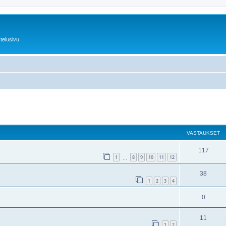
telusivu
nettu haku
VASTAUKSET
117
1
8
9
10
11
12
…
38
1
2
3
4
0
11
1
2