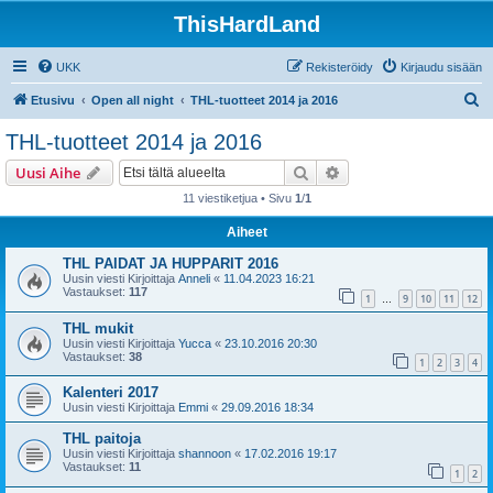
ThisHardLand
UKK
Rekisteröidy
Kirjaudu sisään
E
Etusivu
Open all night
THL-tuotteet 2014 ja 2016
t
THL-tuotteet 2014 ja 2016
s
Etsi
Tarkennettu haku
Uusi Aihe
i
11 viestiketjua • Sivu
1
/
1
Aiheet
THL PAIDAT JA HUPPARIT 2016
Uusin viesti Kirjoittaja
Anneli
«
11.04.2023 16:21
Vastaukset:
117
1
9
10
11
12
…
THL mukit
Uusin viesti Kirjoittaja
Yucca
«
23.10.2016 20:30
Vastaukset:
38
1
2
3
4
Kalenteri 2017
Uusin viesti Kirjoittaja
Emmi
«
29.09.2016 18:34
THL paitoja
Uusin viesti Kirjoittaja
shannoon
«
17.02.2016 19:17
Vastaukset:
11
1
2