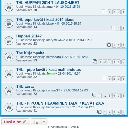
THL HUPPARI 2014 TILAUSOHJEET
Uusin viesti Kirjoittaja
arttu
«
04.10.2015 15:29
Vastaukset:
30
1
2
3
4
THL-pipo kevät / kesä 2014 tilaus
Uusin viesti Kirjoittaja
Lippe
«
04.09.2015 18:14
Vastaukset:
13
1
2
Huppari 2014?
Uusin viesti Kirjoittaja
marymcwave
«
10.09.2014 11:11
Vastaukset:
22
1
2
3
The Kirja t-paita
Uusin viesti Kirjoittaja
kemihaara
«
22.05.2014 20:54
Vastaukset:
53
1
2
3
4
5
6
THL - pipo kevät / kesä malliehdotus
Uusin viesti Kirjoittaja
Jenni
«
29.04.2014 8:54
Vastaukset:
32
1
2
3
4
THL tarrat
Uusin viesti Kirjoittaja
cortinaGT
«
27.03.2014 19:03
Vastaukset:
72
1
5
6
7
8
…
THL - PIPOJEN TILAAMINEN TALVI / KEVÄT 2014
Uusin viesti Kirjoittaja
backinyourarms
«
21.02.2014 12:16
Vastaukset:
41
1
2
3
4
5
Uusi Aihe
11 viestiketjua • Sivu
1
/
1