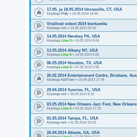
17.05. ja 18.05.2014 Uncasville, CT, USA
Kirjoittaja
Philly
»
16.05.2014 14:46
Viralliset videot 2014 kiertueelta
Kirjoittaja
mrk
»
14.05.2014 20:10
14.05.2014 Hershey PA, USA
Kirjoittaja
Liisa S
»
15.05.2014 6:04
13.05.2014 Albany NY, USA
Kirjoittaja
Liisa S
»
14.05.2014 6:00
06.05.2014 Houston, TX, USA
Kirjoittaja
Liisa S
»
07.05.2014 5:55
26.02.2014 Entertainment Centre, Brisbane, Aust
Kirjoittaja
KaSTown
»
16.08.2013 17:39
29.04.2014 Sunrise, FL, USA
Kirjoittaja
mrk
»
30.04.2014 8:32
03.05.2014 New Orleans Jazz Fest, New Orlean
Kirjoittaja
Liisa S
»
03.05.2014 17:20
01.05.2014 Tampa, FL, USA
Kirjoittaja
mrk
»
01.05.2014 20:33
26.04.2014 Atlanta, GA, USA
Kirjoittaja
Liisa S
»
27.04.2014 7:17