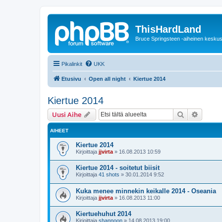
ThisHardLand
Bruce Springsteen -aiheinen keskus
Pikalinkit
UKK
Etusivu
Open all night
Kiertue 2014
Kiertue 2014
Etsi
Tarken
Uusi Aihe
AIHEET
Kiertue 2014
Kirjoittaja
jjvirta
»
16.08.2013 10:59
Kiertue 2014 - soitetut biisit
Kirjoittaja
41 shots
»
30.01.2014 9:52
Kuka menee minnekin keikalle 2014 - Oseania
Kirjoittaja
jjvirta
»
16.08.2013 11:00
Kiertuehuhut 2014
Kirjoittaja
shannoon
»
14.08.2013 19:00