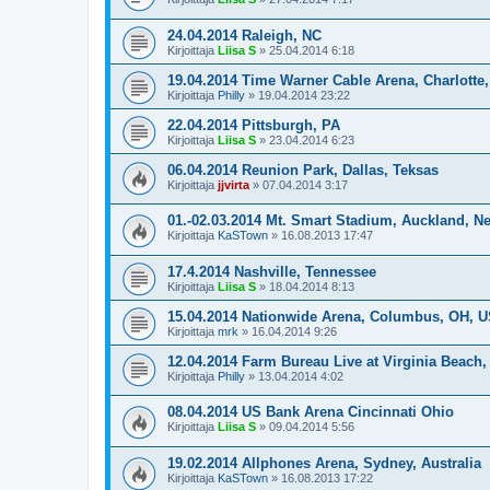
24.04.2014 Raleigh, NC
Kirjoittaja
Liisa S
»
25.04.2014 6:18
19.04.2014 Time Warner Cable Arena, Charlotte
Kirjoittaja
Philly
»
19.04.2014 23:22
22.04.2014 Pittsburgh, PA
Kirjoittaja
Liisa S
»
23.04.2014 6:23
06.04.2014 Reunion Park, Dallas, Teksas
Kirjoittaja
jjvirta
»
07.04.2014 3:17
01.-02.03.2014 Mt. Smart Stadium, Auckland, N
Kirjoittaja
KaSTown
»
16.08.2013 17:47
17.4.2014 Nashville, Tennessee
Kirjoittaja
Liisa S
»
18.04.2014 8:13
15.04.2014 Nationwide Arena, Columbus, OH, 
Kirjoittaja
mrk
»
16.04.2014 9:26
12.04.2014 Farm Bureau Live at Virginia Beach
Kirjoittaja
Philly
»
13.04.2014 4:02
08.04.2014 US Bank Arena Cincinnati Ohio
Kirjoittaja
Liisa S
»
09.04.2014 5:56
19.02.2014 Allphones Arena, Sydney, Australia
Kirjoittaja
KaSTown
»
16.08.2013 17:22