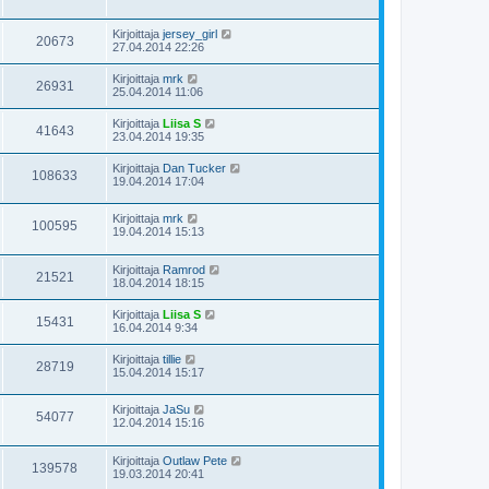
Kirjoittaja
jersey_girl
20673
27.04.2014 22:26
Kirjoittaja
mrk
26931
25.04.2014 11:06
Kirjoittaja
Liisa S
41643
23.04.2014 19:35
Kirjoittaja
Dan Tucker
108633
19.04.2014 17:04
Kirjoittaja
mrk
100595
19.04.2014 15:13
Kirjoittaja
Ramrod
21521
18.04.2014 18:15
Kirjoittaja
Liisa S
15431
16.04.2014 9:34
Kirjoittaja
tillie
28719
15.04.2014 15:17
Kirjoittaja
JaSu
54077
12.04.2014 15:16
Kirjoittaja
Outlaw Pete
139578
19.03.2014 20:41