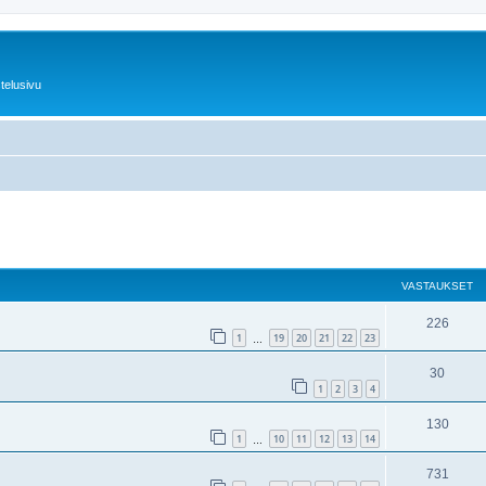
telusivu
nettu haku
VASTAUKSET
226
1
19
20
21
22
23
…
30
1
2
3
4
130
1
10
11
12
13
14
…
731