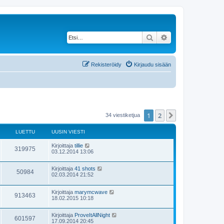
Etsi
Tarkennettu haku
Rekisteröidy
Kirjaudu sisään
1
2
Seuraava
34 viestiketjua
LUETTU
UUSIN VIESTI
Kirjoittaja
tillie
319975
03.12.2014 13:06
Kirjoittaja
41 shots
50984
02.03.2014 21:52
Kirjoittaja
marymcwave
913463
18.02.2015 10:18
Kirjoittaja
ProveItAllNight
601597
17.09.2014 20:45