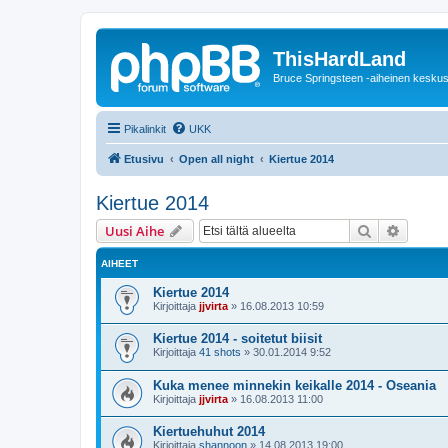
ThisHardLand
Bruce Springsteen -aiheinen keskus
Pikalinkit
UKK
Etusivu
Open all night
Kiertue 2014
Kiertue 2014
Etsi
Tarken
Uusi Aihe
AIHEET
Kiertue 2014
Kirjoittaja
jjvirta
»
16.08.2013 10:59
Kiertue 2014 - soitetut biisit
Kirjoittaja
41 shots
»
30.01.2014 9:52
Kuka menee minnekin keikalle 2014 - Oseania
Kirjoittaja
jjvirta
»
16.08.2013 11:00
Kiertuehuhut 2014
Kirjoittaja
shannoon
»
14.08.2013 19:00