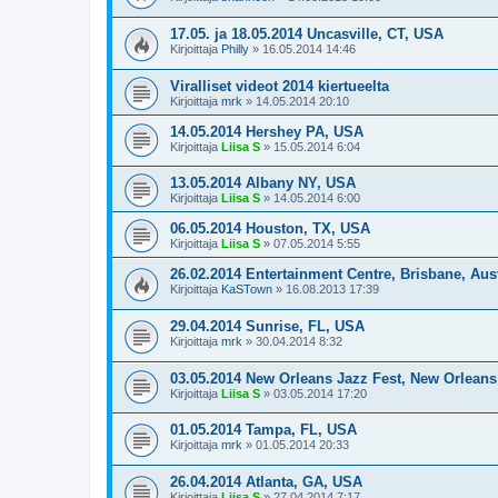
17.05. ja 18.05.2014 Uncasville, CT, USA
Kirjoittaja
Philly
»
16.05.2014 14:46
Viralliset videot 2014 kiertueelta
Kirjoittaja
mrk
»
14.05.2014 20:10
14.05.2014 Hershey PA, USA
Kirjoittaja
Liisa S
»
15.05.2014 6:04
13.05.2014 Albany NY, USA
Kirjoittaja
Liisa S
»
14.05.2014 6:00
06.05.2014 Houston, TX, USA
Kirjoittaja
Liisa S
»
07.05.2014 5:55
26.02.2014 Entertainment Centre, Brisbane, Aust
Kirjoittaja
KaSTown
»
16.08.2013 17:39
29.04.2014 Sunrise, FL, USA
Kirjoittaja
mrk
»
30.04.2014 8:32
03.05.2014 New Orleans Jazz Fest, New Orlean
Kirjoittaja
Liisa S
»
03.05.2014 17:20
01.05.2014 Tampa, FL, USA
Kirjoittaja
mrk
»
01.05.2014 20:33
26.04.2014 Atlanta, GA, USA
Kirjoittaja
Liisa S
»
27.04.2014 7:17