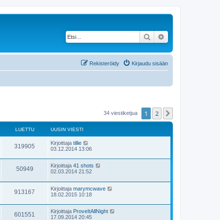
Etsi
Tarkennettu haku
Rekisteröidy
Kirjaudu sisään
1
2
Seuraava
34 viestiketjua
LUETTU
UUSIN VIESTI
Kirjoittaja
tillie
319905
03.12.2014 13:06
Kirjoittaja
41 shots
50949
02.03.2014 21:52
Kirjoittaja
marymcwave
913167
18.02.2015 10:18
Kirjoittaja
ProveItAllNight
601551
17.09.2014 20:45