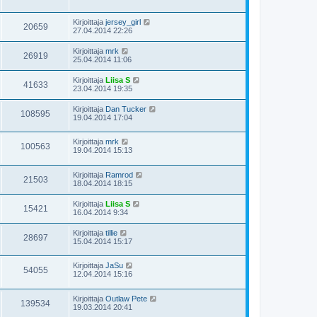
Kirjoittaja
jersey_girl
20659
27.04.2014 22:26
Kirjoittaja
mrk
26919
25.04.2014 11:06
Kirjoittaja
Liisa S
41633
23.04.2014 19:35
Kirjoittaja
Dan Tucker
108595
19.04.2014 17:04
Kirjoittaja
mrk
100563
19.04.2014 15:13
Kirjoittaja
Ramrod
21503
18.04.2014 18:15
Kirjoittaja
Liisa S
15421
16.04.2014 9:34
Kirjoittaja
tillie
28697
15.04.2014 15:17
Kirjoittaja
JaSu
54055
12.04.2014 15:16
Kirjoittaja
Outlaw Pete
139534
19.03.2014 20:41