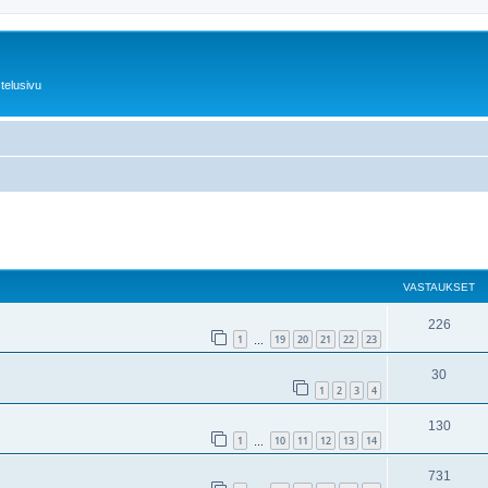
telusivu
nettu haku
VASTAUKSET
226
1
19
20
21
22
23
…
30
1
2
3
4
130
1
10
11
12
13
14
…
731