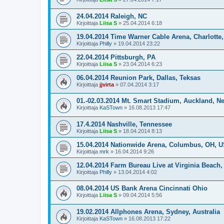
24.04.2014 Raleigh, NC
Kirjoittaja
Liisa S
»
25.04.2014 6:18
19.04.2014 Time Warner Cable Arena, Charlotte
Kirjoittaja
Philly
»
19.04.2014 23:22
22.04.2014 Pittsburgh, PA
Kirjoittaja
Liisa S
»
23.04.2014 6:23
06.04.2014 Reunion Park, Dallas, Teksas
Kirjoittaja
jjvirta
»
07.04.2014 3:17
01.-02.03.2014 Mt. Smart Stadium, Auckland, N
Kirjoittaja
KaSTown
»
16.08.2013 17:47
17.4.2014 Nashville, Tennessee
Kirjoittaja
Liisa S
»
18.04.2014 8:13
15.04.2014 Nationwide Arena, Columbus, OH, 
Kirjoittaja
mrk
»
16.04.2014 9:26
12.04.2014 Farm Bureau Live at Virginia Beach
Kirjoittaja
Philly
»
13.04.2014 4:02
08.04.2014 US Bank Arena Cincinnati Ohio
Kirjoittaja
Liisa S
»
09.04.2014 5:56
19.02.2014 Allphones Arena, Sydney, Australia
Kirjoittaja
KaSTown
»
16.08.2013 17:22