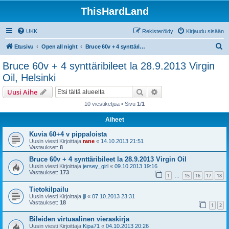
ThisHardLand
UKK
Rekisteröidy
Kirjaudu sisään
E
Etusivu
Open all night
Bruce 60v + 4 synttäribileet la 28.9.2013 Virgin Oil, Helsinki
t
Bruce 60v + 4 synttäribileet la 28.9.2013 Virgin
s
Oil, Helsinki
i
Etsi
Tarkennettu haku
Uusi Aihe
10 viestiketjua • Sivu
1
/
1
Aiheet
Kuvia 60+4 v pippaloista
Uusin viesti Kirjoittaja
rane
«
14.10.2013 21:51
Vastaukset:
8
Bruce 60v + 4 synttäribileet la 28.9.2013 Virgin Oil
Uusin viesti Kirjoittaja
jersey_girl
«
09.10.2013 19:16
Vastaukset:
173
1
15
16
17
18
…
Tietokilpailu
Uusin viesti Kirjoittaja
jjl
«
07.10.2013 23:31
Vastaukset:
18
1
2
Bileiden virtuaalinen vieraskirja
Uusin viesti Kirjoittaja
Kipa71
«
04.10.2013 20:26