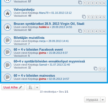
Vastaukset:
57
1
2
3
4
5
6
Valvojaisketju
Uusin viesti Kirjoittaja
Manu79
«
01.10.2013 13:12
Vastaukset:
49
1
2
3
4
5
Brucen synttärietkot 28.9. 2013 Virgin Oil, Stadi
Uusin viesti Kirjoittaja
heikki o
«
28.09.2013 14:55
Vastaukset:
50
1
2
3
4
5
6
Bilettäjän muistilista
Uusin viesti Kirjoittaja
merja
«
28.09.2013 14:41
Vastaukset:
7
60 + 4 v bileiden Facebook event
Uusin viesti Kirjoittaja
jjvirta
«
15.08.2013 8:37
Vastaukset:
5
60+4 v synttäribileiden ennakkoliput myynnissä
Uusin viesti Kirjoittaja
Samuli
«
31.07.2013 22:40
Vastaukset:
11
1
2
60 + 4 v bileiden mainostus
Uusin viesti Kirjoittaja
jjvirta
«
02.05.2013 14:57
Uusi Aihe
10 viestiketjua • Sivu
1
/
1
Hyppää