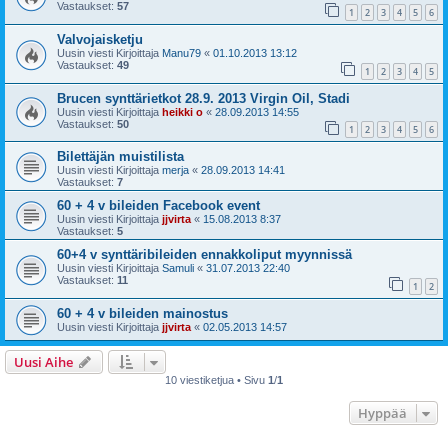
Vastaukset:
57
1
2
3
4
5
6
Valvojaisketju
Uusin viesti Kirjoittaja
Manu79
«
01.10.2013 13:12
Vastaukset:
49
1
2
3
4
5
Brucen synttärietkot 28.9. 2013 Virgin Oil, Stadi
Uusin viesti Kirjoittaja
heikki o
«
28.09.2013 14:55
Vastaukset:
50
1
2
3
4
5
6
Bilettäjän muistilista
Uusin viesti Kirjoittaja
merja
«
28.09.2013 14:41
Vastaukset:
7
60 + 4 v bileiden Facebook event
Uusin viesti Kirjoittaja
jjvirta
«
15.08.2013 8:37
Vastaukset:
5
60+4 v synttäribileiden ennakkoliput myynnissä
Uusin viesti Kirjoittaja
Samuli
«
31.07.2013 22:40
Vastaukset:
11
1
2
60 + 4 v bileiden mainostus
Uusin viesti Kirjoittaja
jjvirta
«
02.05.2013 14:57
Uusi Aihe
10 viestiketjua • Sivu
1
/
1
Hyppää