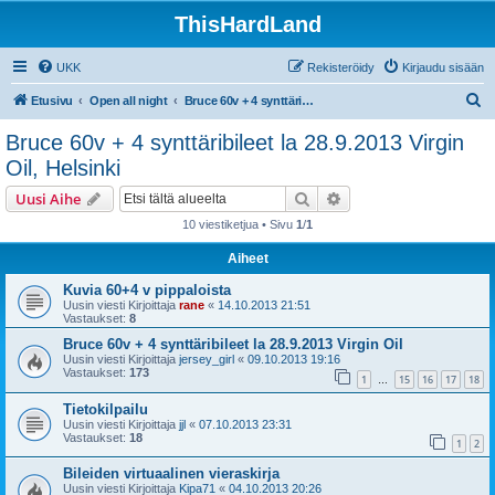
ThisHardLand
UKK
Rekisteröidy
Kirjaudu sisään
E
Etusivu
Open all night
Bruce 60v + 4 synttäribileet la 28.9.2013 Virgin Oil, Helsinki
t
Bruce 60v + 4 synttäribileet la 28.9.2013 Virgin
s
Oil, Helsinki
i
Etsi
Tarkennettu haku
Uusi Aihe
10 viestiketjua • Sivu
1
/
1
Aiheet
Kuvia 60+4 v pippaloista
Uusin viesti Kirjoittaja
rane
«
14.10.2013 21:51
Vastaukset:
8
Bruce 60v + 4 synttäribileet la 28.9.2013 Virgin Oil
Uusin viesti Kirjoittaja
jersey_girl
«
09.10.2013 19:16
Vastaukset:
173
1
15
16
17
18
…
Tietokilpailu
Uusin viesti Kirjoittaja
jjl
«
07.10.2013 23:31
Vastaukset:
18
1
2
Bileiden virtuaalinen vieraskirja
Uusin viesti Kirjoittaja
Kipa71
«
04.10.2013 20:26