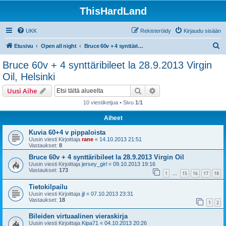
ThisHardLand
UKK
Rekisteröidy
Kirjaudu sisään
E
Etusivu
Open all night
Bruce 60v + 4 synttäribileet la 28.9.2013 Virgin Oil, Helsinki
t
Bruce 60v + 4 synttäribileet la 28.9.2013 Virgin
s
Oil, Helsinki
i
Etsi
Tarkennettu haku
Uusi Aihe
10 viestiketjua • Sivu
1
/
1
Aiheet
Kuvia 60+4 v pippaloista
Uusin viesti Kirjoittaja
rane
«
14.10.2013 21:51
Vastaukset:
8
Bruce 60v + 4 synttäribileet la 28.9.2013 Virgin Oil
Uusin viesti Kirjoittaja
jersey_girl
«
09.10.2013 19:16
Vastaukset:
173
1
15
16
17
18
…
Tietokilpailu
Uusin viesti Kirjoittaja
jjl
«
07.10.2013 23:31
Vastaukset:
18
1
2
Bileiden virtuaalinen vieraskirja
Uusin viesti Kirjoittaja
Kipa71
«
04.10.2013 20:26