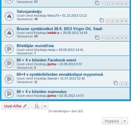
Vastaukset:
57
1
2
3
4
5
6
Valvojaisketju
Uusin viesti Kirjoittaja
Manu79
«
01.10.2013 13:12
Vastaukset:
49
1
2
3
4
5
Brucen synttärietkot 28.9. 2013 Virgin Oil, Stadi
Uusin viesti Kirjoittaja
heikki o
«
28.09.2013 14:55
Vastaukset:
50
1
2
3
4
5
6
Bilettäjän muistilista
Uusin viesti Kirjoittaja
merja
«
28.09.2013 14:41
Vastaukset:
7
60 + 4 v bileiden Facebook event
Uusin viesti Kirjoittaja
jjvirta
«
15.08.2013 8:37
Vastaukset:
5
60+4 v synttäribileiden ennakkoliput myynnissä
Uusin viesti Kirjoittaja
Samuli
«
31.07.2013 22:40
Vastaukset:
11
1
2
60 + 4 v bileiden mainostus
Uusin viesti Kirjoittaja
jjvirta
«
02.05.2013 14:57
Uusi Aihe
10 viestiketjua • Sivu
1
/
1
Hyppää