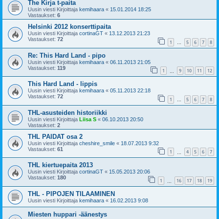
The Kirja t-paita
Uusin viesti Kirjoittaja
kemihaara
«
15.01.2014 18:25
Vastaukset:
6
Helsinki 2012 konserttipaita
Uusin viesti Kirjoittaja
cortinaGT
«
13.12.2013 21:23
Vastaukset:
72
1
5
6
7
8
…
Re: This Hard Land - pipo
Uusin viesti Kirjoittaja
kemihaara
«
06.11.2013 21:05
Vastaukset:
119
1
9
10
11
12
…
This Hard Land - lippis
Uusin viesti Kirjoittaja
kemihaara
«
05.11.2013 22:18
Vastaukset:
72
1
5
6
7
8
…
THL-asusteiden historiikki
Uusin viesti Kirjoittaja
Liisa S
«
06.10.2013 20:50
Vastaukset:
2
THL PAIDAT osa 2
Uusin viesti Kirjoittaja
cheshire_smile
«
18.07.2013 9:32
Vastaukset:
61
1
4
5
6
7
…
THL kiertuepaita 2013
Uusin viesti Kirjoittaja
cortinaGT
«
15.05.2013 20:06
Vastaukset:
180
1
16
17
18
19
…
THL - PIPOJEN TILAAMINEN
Uusin viesti Kirjoittaja
kemihaara
«
16.02.2013 9:08
Miesten huppari -äänestys