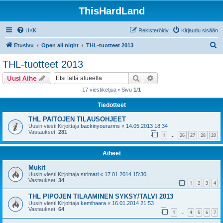
ThisHardLand
UKK
Rekisteröidy
Kirjaudu sisään
E
Etusivu
Open all night
THL-tuotteet 2013
t
THL-tuotteet 2013
s
Etsi
Tarkennettu haku
Uusi Aihe
i
17 viestiketjua • Sivu
1
/
1
Tiedotteet
THL PAITOJEN TILAUSOHJEET
Uusin viesti Kirjoittaja
backinyourarms
«
14.05.2013 18:34
Vastaukset:
281
1
26
27
28
29
…
Aiheet
Mukit
Uusin viesti Kirjoittaja
strimari
«
17.01.2014 15:30
Vastaukset:
34
1
2
3
4
THL PIPOJEN TILAAMINEN SYKSY/TALVI 2013
Uusin viesti Kirjoittaja
kemihaara
«
16.01.2014 21:53
Vastaukset:
64
1
4
5
6
7
…