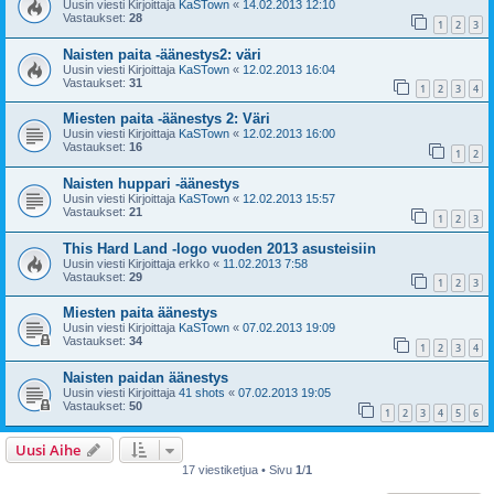
Uusin viesti Kirjoittaja
KaSTown
«
14.02.2013 12:10
Vastaukset:
28
1
2
3
Naisten paita -äänestys2: väri
Uusin viesti Kirjoittaja
KaSTown
«
12.02.2013 16:04
Vastaukset:
31
1
2
3
4
Miesten paita -äänestys 2: Väri
Uusin viesti Kirjoittaja
KaSTown
«
12.02.2013 16:00
Vastaukset:
16
1
2
Naisten huppari -äänestys
Uusin viesti Kirjoittaja
KaSTown
«
12.02.2013 15:57
Vastaukset:
21
1
2
3
This Hard Land -logo vuoden 2013 asusteisiin
Uusin viesti Kirjoittaja
erkko
«
11.02.2013 7:58
Vastaukset:
29
1
2
3
Miesten paita äänestys
Uusin viesti Kirjoittaja
KaSTown
«
07.02.2013 19:09
Vastaukset:
34
1
2
3
4
Naisten paidan äänestys
Uusin viesti Kirjoittaja
41 shots
«
07.02.2013 19:05
Vastaukset:
50
1
2
3
4
5
6
Uusi Aihe
17 viestiketjua • Sivu
1
/
1